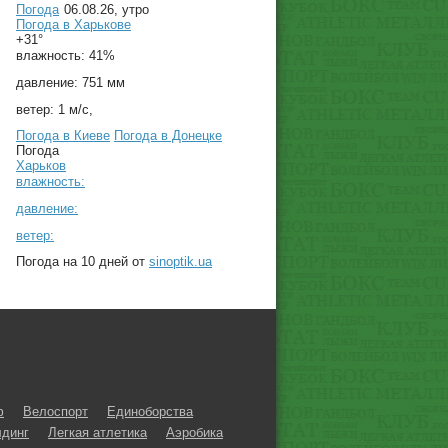
Погода
06.08.26, утро
Погода в
Харькове
+31°
влажность:
41%
давление:
751 мм
ветер:
1 м/с,
Погода в Киеве
Погода в Донецке
Погода
Харьков
влажность:
давление:
ветер:
Погода на 10 дней от
sinoptik.ua
ф
Велоспорт
Единоборства
динг
Легкая атлетика
Аэробика