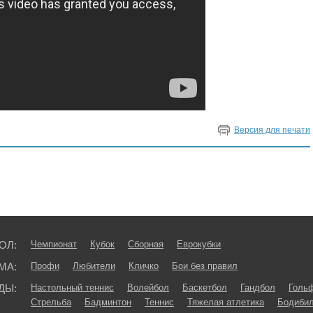
Версия для печати
ОЛ:
Чемпионат
Кубок
Сборная
Еврокубки
МА:
Профи
Любители
Кличко
Бои без правил
ДЫ:
Настольный теннис
Волейбол
Баскетбол
Гандбол
Голь
Стрельба
Бадминтон
Теннис
Тяжелая атлетика
Бодибил