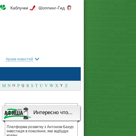
Каблучки
Шоппинг-Гид
Архив новостей
M
N
O
P
Q
R
S
T
U
V
W
X
Y
Z
Интересно что...
Платформа розвитку з Антоном Бахур:
інвестиція в покоління, яке відбудує
країну