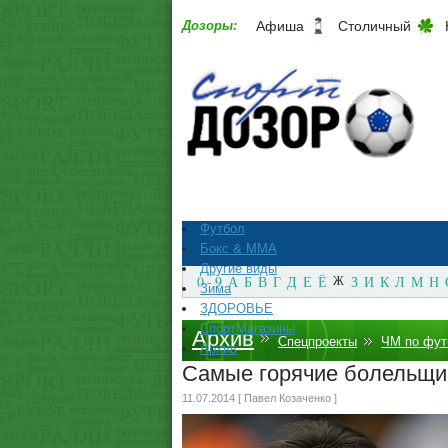
Дозоры:
Афиша
Столичный
Футбол
Бокс & ММА
Другие виды
0 - 9
А
Б
В
Г
Д
Е
Ё
Ж
З
И
К
Л
М
Н
Зима
ЗДОРОВЬЕ
СпортМагазины
Архив
Спецпроекты
ЧМ по фут
Архив
Самые горячие болельщ
11.07.2014 [ Павел Козаченко ]