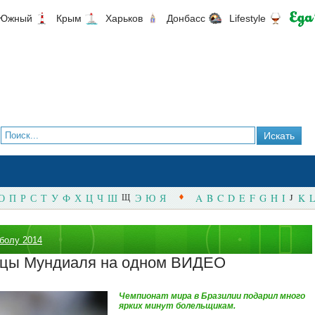
Южный
Крым
Харьков
Донбасс
Lifestyle
О
П
Р
С
Т
У
Ф
Х
Ц
Ч
Ш
Щ
Э
Ю
Я
A
B
C
D
E
F
G
H
I
J
K
L
болу 2014
ицы Мундиаля на одном ВИДЕО
Чемпионат мира в Бразилии подарил много
ярких минут болельщикам.