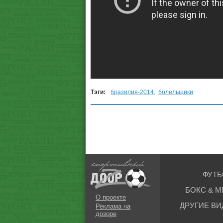
Тэги:
бразилия-2014
,
болельщики
ФУТБ
БОКС & М
О проекте
ДРУГИЕ ВИ
Реклама на
дозоре