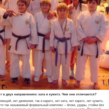
т в двух направлениях: ката и кумитэ. Чем они отличаются?
яющей, нет движения, так и каратэ, нет ката, нет каратэ, нет кумитэ,
– это так называемый формальный комплекс – блоки, удары, стойки без