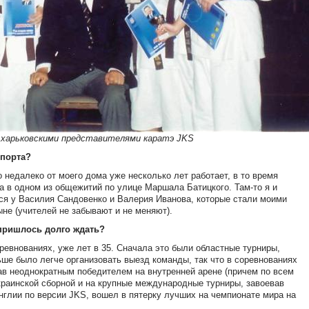
с харьковскими представителями каратэ JKS
спорта?
о недалеко от моего дома уже несколько лет работает, в то время
а в одном из общежитий по улице Маршала Батицкого. Там-то я и
лся у Василия Сандовенко и Валерия Иванова, которые стали моими
не (учителей не забывают и не меняют).
пришлось долго ждать?
ревнованиях, уже лет в 35. Сначала это были областные турниры,
ьше было легче организовать выезд команды, так что в соревнованиях
тав неоднократным победителем на внутренней арене (причем по всем
краинской сборной и на крупные международные турниры, завоевав
нглии по версии JKS, вошел в пятерку лучших на чемпионате мира на