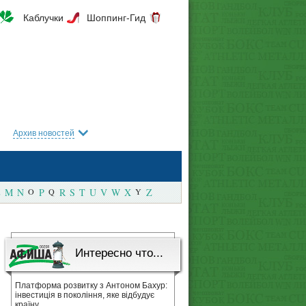
Каблучки
Шоппинг-Гид
Архив новостей
M
N
O
P
Q
R
S
T
U
V
W
X
Y
Z
Интересно что...
Платформа розвитку з Антоном Бахур:
інвестиція в покоління, яке відбудує
країну