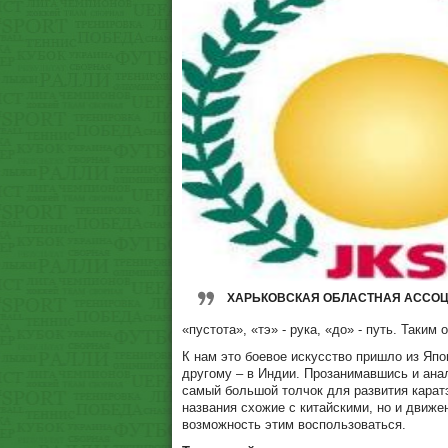
ХАРЬКОВСКАЯ ОБЛАСТНАЯ АССОЦ
«пустота», «тэ» - рука, «до» - путь. Таким
К нам это боевое искусство пришло из Япо
другому – в Индии. Прозанимавшись и анал
самый большой толчок для развития каратэ
названия схожие с китайскими, но и движе
возможность этим воспользоваться.