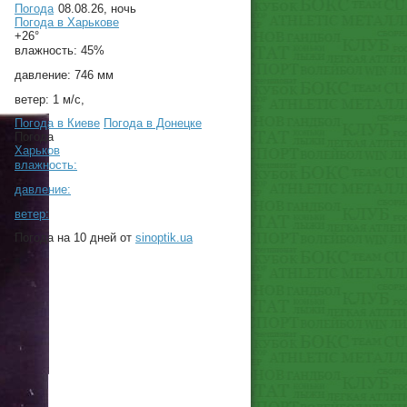
Погода
08.08.26, ночь
Погода в
Харькове
+26°
влажность:
45%
давление:
746 мм
ветер:
1 м/с,
Погода в Киеве
Погода в Донецке
Погода
Харьков
влажность:
давление:
ветер:
Погода на 10 дней от
sinoptik.ua