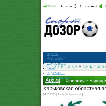
Дозоры:
Афиша
Столичный
Футбол
Бокс & ММА
Другие виды
0 - 9
А
Б
В
Г
Д
Е
Ё
Ж
З
И
К
Л
М
Н
Зима
ЗДОРОВЬЕ
СпортМагазины
Архив
Спецпроекты
Федерации
Архив
Харьковская областная а
04.05.2011 [ Алексей Заржицкий ]