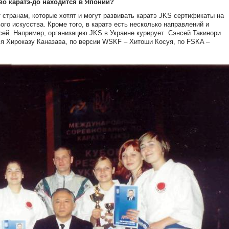
во каратэ-до находится в Японии?
странам, которые хотят и могут развивать каратэ JKS сертификаты на
ого искусства. Кроме того, в каратэ есть несколько направлений и
сей. Например, организацию JKS в Украине курирует
Сэнсей Такинори
ся Хироказу Каназава, по версии WSKF – Хитоши Косуя, по FSKA –