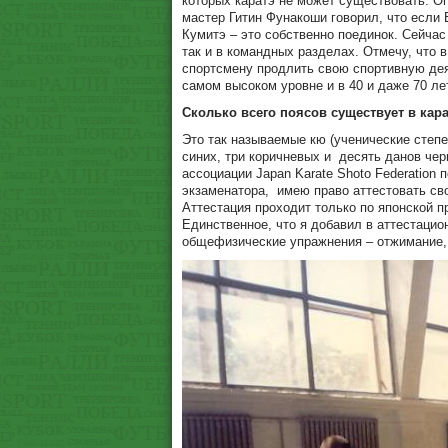
которых каратэ не может существовать. О
мастер Гитин Фунакоши говорил, что если В
Кумитэ – это собственно поединок. Сейчас
так и в командных разделах. Отмечу, что в
спортсмену продлить свою спортивную де
самом высоком уровне и в 40 и даже 70 ле
Сколько всего поясов существует в кар
Это так называемые кю (ученические степе
синих, три коричневых и
десять данов че
ассоциации Japan Karate Shoto Federation
экзаменатора,
имею право аттестовать св
Аттестация проходит только по японской 
Единственное, что я добавил в аттестацио
общефизические упражнения – отжимание,