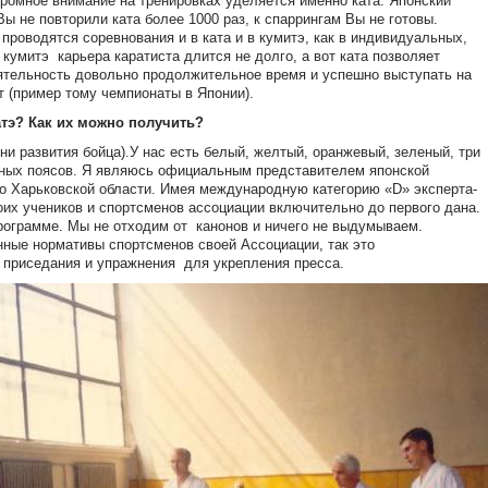
громное внимание на тренировках уделяется именно ката. Японский
ы не повторили ката более 1000 раз, к спаррингам Вы не готовы.
 проводятся соревнования и в ката и в кумитэ, как в индивидуальных,
 кумитэ
карьера каратиста длится не долго, а вот ката позволяет
ятельность довольно продолжительное время и успешно выступать на
т (пример тому чемпионаты в Японии).
атэ? Как их можно получить?
ни развития бойца).У нас есть белый, желтый, оранжевый, зеленый, три
рных поясов. Я являюсь официальным представителем японской
 по Харьковской области. Имея международную категорию «D» эксперта-
оих учеников и спортсменов ассоциации включительно до первого дана.
программе. Мы не отходим от
канонов и ничего не выдумываем.
нные нормативы спортсменов своей Ассоциации, так это
 приседания и упражнения
для укрепления пресса.