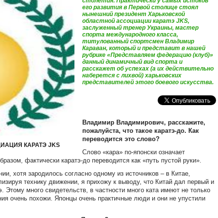
столетия. Практически у самых истоков
его развития в Первой столице стоял
нынешний президент Харьковской
областной ассоциации каратэ JKS,
заслуженный тренер Украины, мастер
спорта международного класса,
титулованный спортсмен Владимир
Караван, который и представит в нашей
рубрике «Представляем федерацию (клуб)»
данный динамичный вид спорта и
расскажет об успехах (а их действительно
наберется с лихвой) харьковских
представителей этого боевого искусства.
Владимир Владимирович, расскажите,
пожалуйста, что такое каратэ-до. Как
переводится это слово?
ИАЦИЯ КАРАТЭ JKS
Слово «кара» по-японски означает
 образом, фактически каратэ-до переводится как «путь пустой руки».
нии, хотя зародилось согласно одному из источников – в Китае,
изируя технику движении, я прихожу к выводу, что Китай дал первый и
. Этому много свидетельств, в частности много ката имеют не только
ния очень похожи. Японцы очень практичные люди и они не упустили