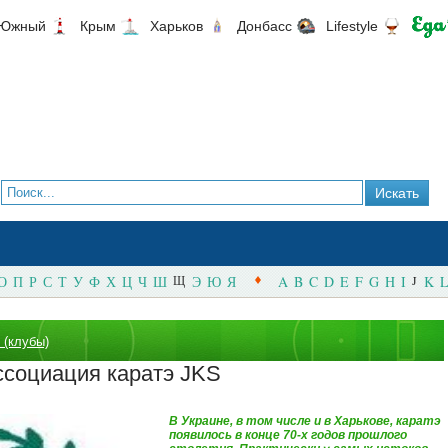
Южный
Крым
Харьков
Донбасс
Lifestyle
О
П
Р
С
Т
У
Ф
Х
Ц
Ч
Ш
Щ
Э
Ю
Я
A
B
C
D
E
F
G
H
I
J
K
L
 (клубы)
ссоциация каратэ JKS
В Украине, в том числе и в Харькове, каратэ
появилось в конце 70-х годов прошлого