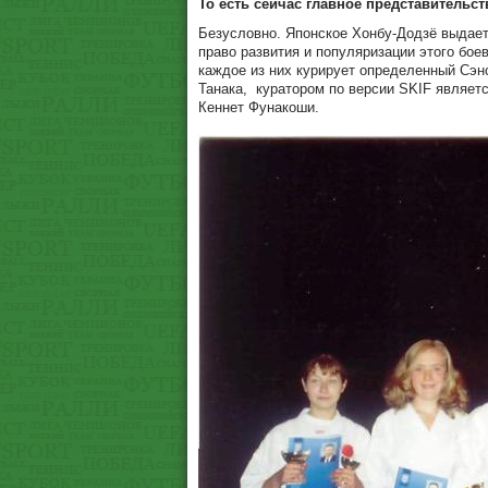
То есть сейчас главное представительст
Безусловно. Японское Хонбу-Додзё выдает 
право развития и популяризации этого боев
каждое из них курирует определенный Сэн
Танака,
куратором по версии SKIF являет
Кеннет Фунакоши.