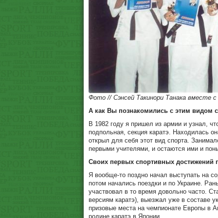
Фото // Сэнсей Такинори Танака вместе 
А как Вы познакомились с этим видом 
В 1982 году я пришел из армии и узнал, чт
подпольная, секция каратэ. Находилась он
открыл для себя этот вид спорта. Занима
первыми учителями, и остаются ими и поны
Своих первых спортивных достижений 
Я вообще-то поздно начал выступать на со
потом начались поездки и по Украине. Ран
участвовал в то время довольно часто. С
версиям каратэ), выезжал уже в составе у
призовые места на чемпионате Европы в А
родине каратэ в Японии.