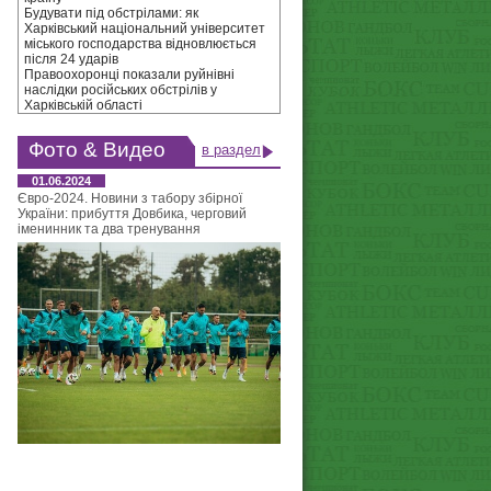
Будувати під обстрілами: як
Харківський національний університет
міського господарства відновлюється
після 24 ударів
Правоохоронці показали руйнівні
наслідки російських обстрілів у
Харківській області
Фото & Видео
в раздел
01.06.2024
Євро-2024. Новини з табору збірної
України: прибуття Довбика, черговий
іменинник та два тренування