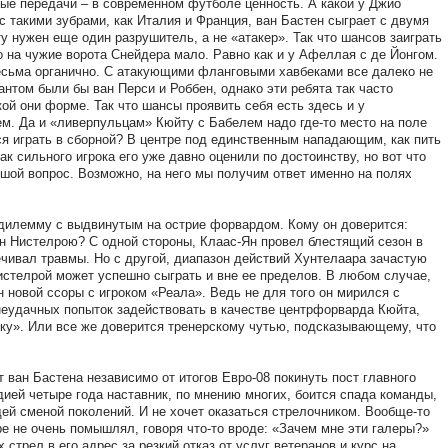
ые передачи – в современном футболе ценность. А какой у Джио
с такими зубрами, как Италия и Франция, ван Бастен сыграет с двумя
у нужен еще один разрушитель, а не «атакер». Так что шансов заиграть
о на чужие ворота Снейдера мало. Равно как и у Афеллая с де Йонгом.
есьма органично. С атакующими фланговыми хавбеками все далеко не
антом были бы ван Перси и Роббен, однако эти ребята так часто
кой они форме. Так что шансы проявить себя есть здесь и у
. Да и «ливерпульцам» Кюйту с Бабелем надо где-то место на поле
ся играть в сборной? В центре под единственным нападающим, как пить
к сильного игрока его уже давно оценили по достоинству, но вот что
шой вопрос. Возможно, на него мы получим ответ именно на полях
 дилемму с выдвинутым на острие форвардом. Кому он доверится:
н Нистелрою? С одной стороны, Клаас-Ян провел блестящий сезон в
ечивал травмы. Но с другой, диапазон действий Хунтелаара зачастую
истелрой может успешно сыграть и вне ее пределов. В любом случае,
н новой ссоры с игроком «Реала». Ведь не для того он мирился с
неудачных попыток задействовать в качестве центрфорварда Кюйта,
нку». Или все же доверится тренерскому чутью, подсказывающему, что
 ван Бастена независимо от итогов Евро-08 покинуть пост главного
ией четыре года наставник, по мнению многих, боится спада команды,
ей сменой поколений. И не хочет оказаться стрелочником. Вообще-то
ре не очень помышлял, говоря что-то вроде: «Зачем мне эти галеры?»
стрел в его адрес за резкий отказ от услуг ветеранов и курс на