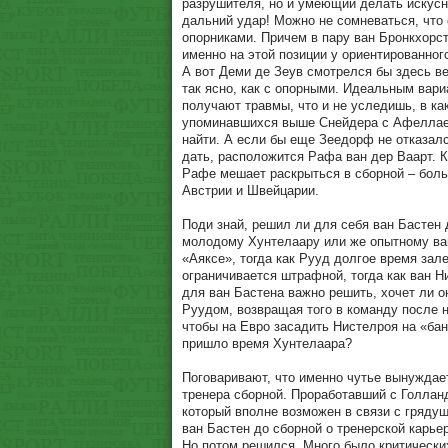
разрушителя, но и умеющий делать искусн
дальний удар! Можно не сомневаться, что 
опорниками. Причем в пару ван Бронкхорст
именно на этой позиции у ориентированног
А вот Деми де Зеув смотрелся бы здесь в
так ясно, как с опорными. Идеальным вари
получают травмы, что и не уследишь, в ка
упоминавшихся выше Снейдера с Афеллаем
найти. А если бы еще Зеедорф не отказал
дать, расположится Рафа ван дер Ваарт. Ка
Рафе мешает раскрыться в сборной – боль
Австрии и Швейцарии.
Поди знай, решил ли для себя ван Бастен
молодому Хунтелаару или же опытному ва
«Аяксе», тогда как Рууд долгое время зал
ограничивается штрафной, тогда как ван Н
для ван Бастена важно решить, хочет ли о
Руудом, возвращая того в команду после 
чтобы на Евро засадить Нистелроя на «ба
пришло время Хунтелаара?
Поговаривают, что именно чутье вынуждает
тренера сборной. Проработавший с Голланд
который вполне возможен в связи с грядущ
ван Бастен до сборной о тренерской карье
Но потом решился. Много было критических 