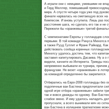
А играли они с немцами, умевшими не впад
и Герд Мюллер, помешавший превосходяще
мира. А спустя четыре года уже под руко
финале нарвалась на сметающую всех на 
Кемпесом. И вновь уступила. Лишь раз по
расстояние шага, но сделать его так и не 
Пережили бы «оранжевые» третий финальн
С чемпионатами Европы у голландцев сложи
первыми. В той команде Ринуса Михелса п
а также Рууд Гуллит и Франк Райкард. Как
действовать сообща коренных голландских
Михелсу удалось достичь тем, что капитан
заставил капитулировать Дасаева. Ну а о 
видели, качните из Интернета. Трижды по
непременно выбывали из турнира, причем д
французам. Не везет «оранжевым» в лотере
за командой определенно бы закрепился.
Отбирались на Евро-2008 голландцы без о
подопечные ван Бастена предпочитали сил 
одной игре отбора «оранжевые» забили три
так и вовсе дважды по одному. Ван Бастен
слабое звено. И ему удалось наладить де
пропускали, а всего вынимали мяч из сетки
ван Бастена в излишнем прагматизме можно