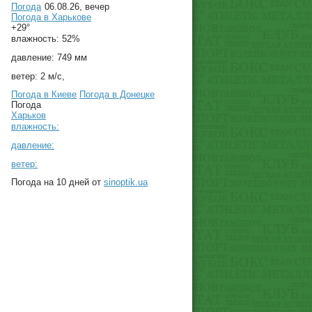
Погода
06.08.26, вечер
Погода в
Харькове
+29°
влажность:
52%
давление:
749 мм
ветер:
2 м/с,
Погода в Киеве
Погода в Донецке
Погода
Харьков
влажность:
давление:
ветер:
Погода на 10 дней от
sinoptik.ua