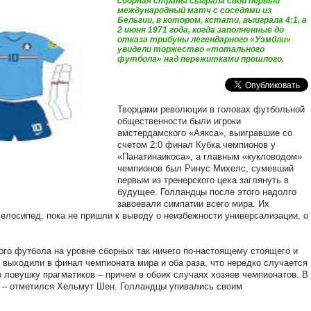
сборная страны сыграла свой первый
международный матч с соседями из
Бельгии, в котором, кстати, выиграла 4:1, а
2 июня 1971 года, когда заполненные до
отказа трибуны легендарного «Уэмбли»
увидели торжество «тотального
футбола» над пережитками прошлого.
Творцами революции в головах футбольной
общественности были игроки
амстердамского «Аякса», выигравшие со
счетом 2:0 финал Кубка чемпионов у
«Панатинаикоса», а главным «кукловодом»
чемпионов был Ринус Михелс, сумевший
первым из тренерского цеха заглянуть в
будущее. Голландцы после этого надолго
завоевали симпатии всего мира. Их
велосипед, пока не пришли к выводу о неизбежности универсализации, о
ого футбола на уровне сборных так ничего по-настоящему стоящего и
выходили в финал чемпионата мира и оба раза, что нередко случается
 ловушку прагматиков – причем в обоих случаях хозяев чемпионатов. В
а – отметился Хельмут Шен. Голландцы упивались своим