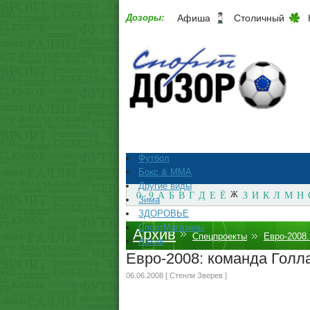
Дозоры:
Афиша
Столичный
Футбол
Бокс & ММА
Другие виды
0 - 9
А
Б
В
Г
Д
Е
Ё
Ж
З
И
К
Л
М
Н
Зима
ЗДОРОВЬЕ
СпортМагазины
Архив
Спецпроекты
Евро-2008.
Архив
Евро-2008: команда Голл
06.06.2008 [ Стенли Зверев ]