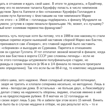
ать в отчаяние и ждать свой шанс. В итоге те дождались, и Брайтнер,
му его по величине таланта Круиффу попасть в число чемпионов
водством Эрнста Хаппеля и без «отказника» Круиффа Голландия в
своем пути Аргентину с блиставшим на том чемпионате Марио
сле этого – в 1998-м – голландцы подбирались к финалу Мундиаля на
сумели, уступив в серии пенальти бразильцам. Но, может, и к лучшему?
ый влет хозяевам первенства французам?
лось чуть получше хотя бы потому, что в 1988-м они наконец-то стали
ервые скрипки играли нынешний наставник сборной Марко ван Бастен,
 признавался сам «Генерал», его главной задачей было заставить
 «сборников» и выходцев из Суринама. Паритета в отношениях
ом он сделал Гуллита. И тот отплатил звонкой монетой в финале, когда
голе ван Бастена в ворота СССР уже сложены легенды – если не
сле этого голландцы штурмовали полуфинальную стадию, но
важды в серии пенальти (в 96-м в 1/4 финала по пенальти проиграли
ях определенно). Так что если бы не 88-й год, то комплекс неудачника
собого шика, зато надежно. Имея солидный атакующий потенциал,
зазря не тратить и хлопали соперника несильно, но методично. Лишь в
 мяча - белорусам дома. В остальных - не больше двух, а Люксембургу
 делал ставку на надежность обороны, видимо, отыскав именно в ней
ла на предпоследнем рубеже. В 8 матчах из 12 голландцы не
 своих ворот лишь 5 раз. Но и забили при этом всего 15 мячей. Винить
 было бы в случае неудачи в отборе, но раз результат есть – то и