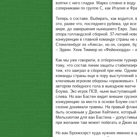
взятки с него гладки. Марко словно в вод
соперниками по группе С, как Италия и Фр
Теперь о составе. Выбирать, как водится, 
это, разве что, последнего рубежа, где в
мере, до завершения нынешнего Евро. Зак
опора голландской сборной. 37-летний но
конкуренции в главной команде страны не 
Стекеленбург из «Аякса», но он, скорее,
– Эдвин. Хенк Тиммер из «Фейеноорда» – и
Как мы уже говорили, в отборочном турни
тому, что состав линии защиты стабилизи
тем, кто заиграл в сборной при нем. Одни
команды страны еще в пору выступлений з
ключевым игроком обороны «оранжевых». Б
автором победного гола в выездном матче
Боума. Экс-игрок ПСВ, ныне выступающий 
слева. Но ван Бастен видит внешне грузно
конкуренцию за место в основе Боуме сост
сезоне донимали травмы. На правый фланг
быть основным у Джони Хейтинги, который 
Мельхиотом для ван Бастена – допустимый,
при желании там может побегать и Джио ва
Но ван Бронкхорст куда нужнее именно в ц