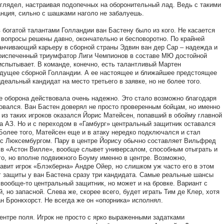
у глядел, настраивая подопечных на оборонительный лад. Ведь с такими
анция, сильно с шашками наголо не забалуешь.
в богатой талантами Голландии ван Бастену было из кого. Не касается
се вопросы решены давно, окончательно и бесповоротно. По крайней
анчивающий карьеру в сборной страны Эдвин ван дер Сар – надежда и
воиспеченный триумфатор Лиги Чемпионов в составе МЮ достойной
испытывает. В команде, конечно, есть талантливый Мартен
 будущее сборной Голландии. А ее настоящее и ближайшее предстоящее
деальный кандидат на место третьего в заявке, но не более того.
ре оборона действовала очень надежно. Это стало возможно благодаря
ровался. Ван Бастен доверял не просто проверенным бойцам, но именно
м из таких игроков оказался Йорис Матейсен, попавший в обойму главной
а АЗ. Но и с переходом в «Гамбург» центральный защитник оставался
олее того, Матейсен еще и в атаку нередко подключался и стал
 с Люксембургом. Пару в центре Йорису обычно составляет Вильфред
в «Астон Вилле», вообще слывет универсалом, способным отыграть и
го, но вполне подвижного Боуму именно в центре. Возможно,
авит игрок «Блэкберна» Андре Ойер, но слишком уж часто его в этом
 защиты у ван Бастена сразу три кандидата. Самые реальные шансы
вообще-то центральный защитник, но может и на бровке. Вариант с
 но запасной. Слева же, скорее всего, будет играть Тим де Клер, хотя
н Бронкхорст. Не всегда же он «опорника» исполнял.
ентре поля. Игрок не просто с ярко выраженными задатками