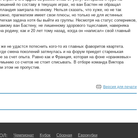
ешений по составу в текущих играх, но ван Бастен не обращал
лландия заиграла по-иному. Нельзя сказать, что хуже, но не так
ожно, прагматизм имеет свои плюсы, но только не для истинных
легкая задача хотя бы выйти из группы. Несмотря на статус соперников,
 самому ван Бастену, не лишенному здорового тщеславия, наверняка
а родину, как и 20 лет тому назад, когда он «написал» свой главный
же не удастся потеснить кого-то из главных фаворитов квартета.
где смена поколений затянулась и на форум приедет старенькая
 за счет опыта. Равно как и Франция, которая на фоне «оранжевых»
умынию со счетов не стоит списывать. В отборе команда Виктора
ри этом не пропустив.
Версия для печати
ОЛ:
Чемпионат
Кубок
Сборная
Еврокубки