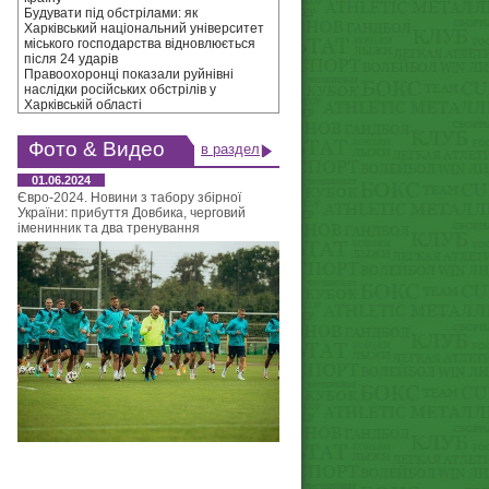
Будувати під обстрілами: як
Харківський національний університет
міського господарства відновлюється
після 24 ударів
Правоохоронці показали руйнівні
наслідки російських обстрілів у
Харківській області
Фото & Видео
в раздел
01.06.2024
Євро-2024. Новини з табору збірної
України: прибуття Довбика, черговий
іменинник та два тренування