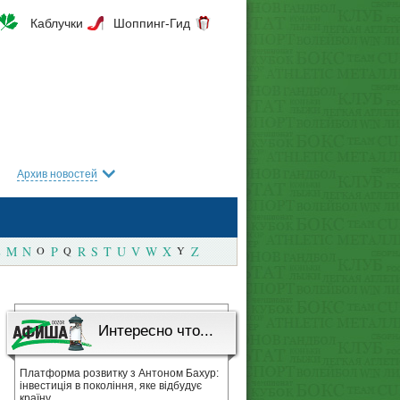
Каблучки
Шоппинг-Гид
Архив новостей
M
N
O
P
Q
R
S
T
U
V
W
X
Y
Z
Интересно что...
Платформа розвитку з Антоном Бахур:
інвестиція в покоління, яке відбудує
країну