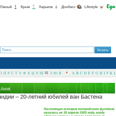
Южный
Крым
Харьков
Донбасс
Lifestyle
О
П
Р
С
Т
У
Ф
Х
Ц
Ч
Ш
Щ
Э
Ю
Я
A
B
C
D
E
F
G
H
I
J
K
L
 Архив
андии – 20-летний юбилей ван Бастена
Настоящая история голландского футбола
началась не 30 апреля 1905 года, когда