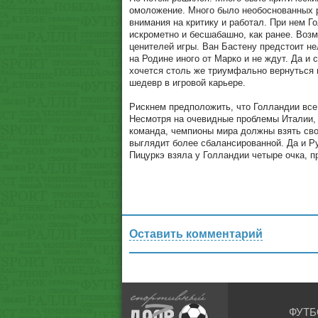
омоложение. Много было необоснованных р
внимания на критику и работал. При нем Го
искрометно и бесшабашно, как ранее. Возм
ценителей игры. Ван Бастену предстоит не
на Родине иного от Марко и не ждут. Да и
хочется столь же триумфально вернуться н
шедевр в игровой карьере.
Рискнем предположить, что Голландии все 
Несмотря на очевидные проблемы Италии, 
команда, чемпионы мира должны взять свое
выглядит более сбалансированной. Да и Р
Пицуркэ взяла у Голландии четыре очка, п
Оставить комментарий
ФУТБ