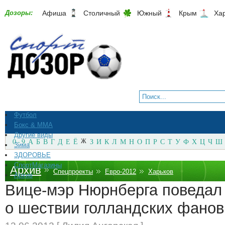
Дозоры:
Афиша
Столичный
Южный
Крым
Ха
Футбол
Бокс & ММА
Другие виды
0 - 9
А
Б
В
Г
Д
Е
Ё
Ж
З
И
К
Л
М
Н
О
П
Р
С
Т
У
Ф
Х
Ц
Ч
Ш
Зима
ЗДОРОВЬЕ
СпортМагазины
Архив
Спецпроекты
Евро-2012
Харьков
Архив
Вице-мэр Нюрнберга поведал
о шествии голландских фанов