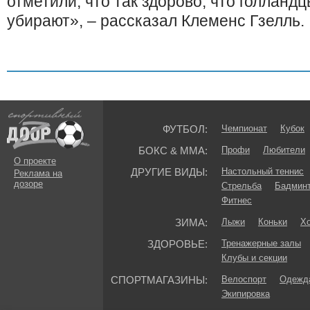
отметили, что так здорово, что голланд
убирают», – рассказал Клеменс Гзелль.
ФУТБОЛ:
Чемпионат
Кубок
БОКС & ММА:
Профи
Любители
О проекте
ДРУГИЕ ВИДЫ:
Настольный теннис
Реклама на
дозоре
Стрельба
Бадмин
Фитнес
ЗИМА:
Лыжи
Коньки
Хо
ЗДОРОВЬЕ:
Тренажерные залы
Клубы и секции
СПОРТМАГАЗИНЫ:
Велоспорт
Одежда
Экипировка