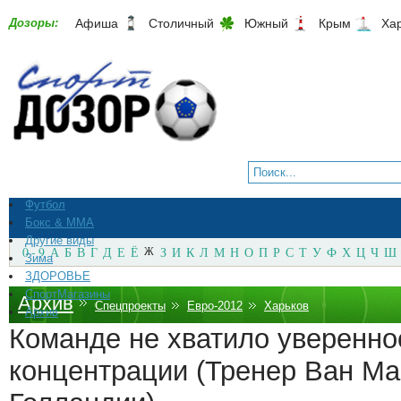
Дозоры:
Афиша
Столичный
Южный
Крым
Ха
Футбол
Бокс & ММА
Другие виды
0 - 9
А
Б
В
Г
Д
Е
Ё
Ж
З
И
К
Л
М
Н
О
П
Р
С
Т
У
Ф
Х
Ц
Ч
Ш
Зима
ЗДОРОВЬЕ
СпортМагазины
Архив
Спецпроекты
Евро-2012
Харьков
Архив
Команде не хватило уверенно
концентрации (Тренер Ван Ма