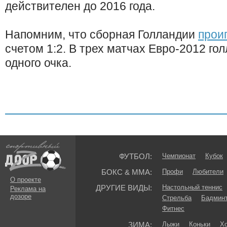
действителен до 2016 года.
Напомним, что сборная Голландии
прои
счетом 1:2. В трех матчах Евро-2012 го
одного очка.
ФУТБОЛ:
Чемпионат
Кубок
БОКС & ММА:
Профи
Любители
О проекте
ДРУГИЕ ВИДЫ:
Настольный теннис
Реклама на
дозоре
Стрельба
Бадмин
Фитнес
ЗИМА:
Лыжи
Коньки
Хо