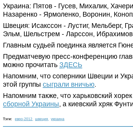
Украина: Пятов - Гусев, Михалик, Хачер
Назаренко - Ярмоленко, Воронин, Коноп
Швеция: Исакссон - Лустиг, Мельберг, Гр
Эльм, Шельстрем - Ларссон, Ибрахимови
Главным судьей поединка является Гюне
Предматчевую пресс-конференцию глав
можно прочитать
ЗДЕСЬ
Напомним, что соперники Швеции и Укр
этой группы
сыграли вничью
.
Напомним также, что харьковский хоре
сборной Украины
, а киевский хряк Фунт
Тэги:
евро-2012
,
швеция
,
украина