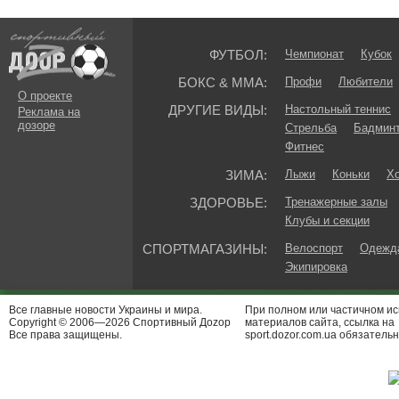
ФУТБОЛ:
Чемпионат
Кубок
БОКС & ММА:
Профи
Любители
О проекте
ДРУГИЕ ВИДЫ:
Настольный теннис
Реклама на
дозоре
Стрельба
Бадмин
Фитнес
ЗИМА:
Лыжи
Коньки
Хо
ЗДОРОВЬЕ:
Тренажерные залы
Клубы и секции
СПОРТМАГАЗИНЫ:
Велоспорт
Одежда
Экипировка
Все главные новости Украины и мира.
При полном или частичном и
Copyright © 2006—2026 Спортивный Доzор
материалов сайта, ссылка на
Все права защищены.
sport.dozor.com.ua обязательн