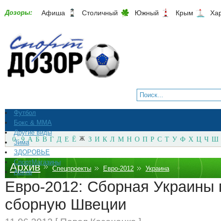
Дозоры:
Афиша
Столичный
Южный
Крым
Ха
Футбол
Бокс & ММА
Другие виды
0 - 9
А
Б
В
Г
Д
Е
Ё
Ж
З
И
К
Л
М
Н
О
П
Р
С
Т
У
Ф
Х
Ц
Ч
Ш
Зима
ЗДОРОВЬЕ
СпортМагазины
Архив
Спецпроекты
Евро-2012
Украина
Архив
Евро-2012: Сборная Украины 
сборную Швеции