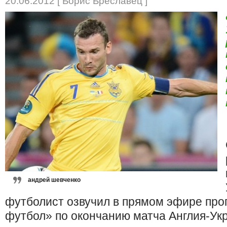
20.06.2012 [ Борис Бреславец ]
андрей шевченко
футболист озвучил в прямом эфире пр
футбол» по окончанию матча Англия-Ук