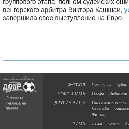
группового этапа, полном судейских ош
венгерского арбитра Виктора Кашшаи,
у
завершила свое выступление на Евро.
ФУТБОЛ:
Чемпионат
Кубок
БОКС & ММА:
Профи
Любители
О проекте
ДРУГИЕ ВИДЫ:
Настольный теннис
Реклама на
дозоре
Стрельба
Бадмин
Фитнес
ЗИМА:
Лыжи
Коньки
Хо