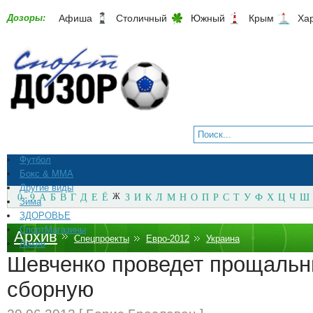
Дозоры:
Афиша
Столичный
Южный
Крым
Ха
Футбол
Бокс & ММА
Другие виды
0 - 9
А
Б
В
Г
Д
Е
Ё
Ж
З
И
К
Л
М
Н
О
П
Р
С
Т
У
Ф
Х
Ц
Ч
Ш
Зима
ЗДОРОВЬЕ
СпортМагазины
Архив
Спецпроекты
Евро-2012
Украина
Архив
Шевченко проведет прощальн
сборную