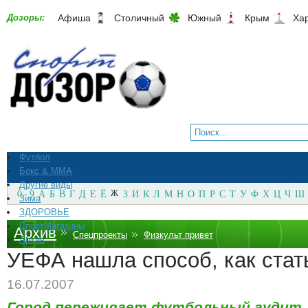
Дозоры:
Афиша
Столичный
Южный
Крым
Ха
Футбол
Бокс & ММА
Другие виды
0 - 9
А
Б
В
Г
Д
Е
Ё
Ж
З
И
К
Л
М
Н
О
П
Р
С
Т
У
Ф
Х
Ц
Ч
Ш
Зима
ЗДОРОВЬЕ
СпортМагазины
Архив
Спецпроекты
Физкульт привет
Архив
УЕФА нашла способ, как стат
16.07.2007
Город переживает футбольный аудит.