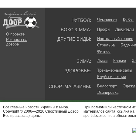
ФУТБОЛ:
Чемпионат
Кубок
БОКС & ММА:
Профи
Любители
О проекте
ДРУГИЕ ВИДЫ:
Настольный теннис
Реклама на
дозоре
Стрельба
Бадмин
Фитнес
ЗИМА:
Лыжи
Коньки
Хо
ЗДОРОВЬЕ:
Тренажерные залы
Клубы и секции
СПОРТМАГАЗИНЫ:
Велоспорт
Одежда
Экипировка
Все главные новости Украины и мира.
При полном или частичном и
Copyright © 2006—2026 Спортивный Доzор
материалов сайта, ссылка на
Все права защищены.
sport.dozor.com.ua обязательн