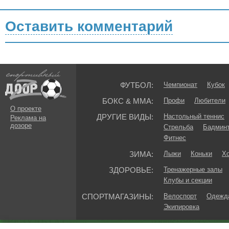
Оставить комментарий
ФУТБОЛ:
Чемпионат
Кубок
БОКС & ММА:
Профи
Любители
О проекте
ДРУГИЕ ВИДЫ:
Настольный теннис
Реклама на
дозоре
Стрельба
Бадмин
Фитнес
ЗИМА:
Лыжи
Коньки
Хо
ЗДОРОВЬЕ:
Тренажерные залы
Клубы и секции
СПОРТМАГАЗИНЫ:
Велоспорт
Одежда
Экипировка