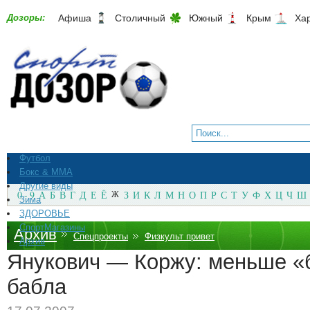
Дозоры:
Афиша
Столичный
Южный
Крым
Ха
Футбол
Бокс & ММА
Другие виды
0 - 9
А
Б
В
Г
Д
Е
Ё
Ж
З
И
К
Л
М
Н
О
П
Р
С
Т
У
Ф
Х
Ц
Ч
Ш
Зима
ЗДОРОВЬЕ
СпортМагазины
Архив
Спецпроекты
Физкульт привет
Архив
Янукович — Коржу: меньше «
бабла