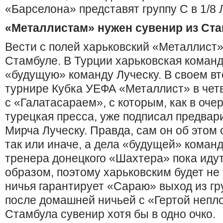
«Барселона» представят группу С в 1/8 
«Металлистам» нужен сувенир из Ст
Вести с полей харьковский «Металлист»
Стамбуле. В Турции харьковская коман
«будущую» команду Луческу. В своем вт
турнире Кубка УЕФА «Металлист» в чет
с «Галатасараем», с которым, как в оче
турецкая пресса, уже подписал предвар
Мирча Луческу. Правда, сам он об этом о
так или иначе, а дела «будущей» коман
тренера донецкого «Шахтера» пока ид
образом, поэтому харьковским будет не 
ничья гарантирует «Сараю» выход из г
после домашней ничьей с «Гертой непло
Стамбула сувенир хотя бы в одно очко.