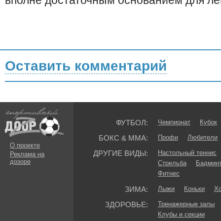
вполне достаточным основанием для лег
Оставить комментарий
ФУТБОЛ:
Чемпионат
Кубок
БОКС & ММА:
Профи
Любители
О проекте
ДРУГИЕ ВИДЫ:
Настольный теннис
Реклама на
дозоре
Стрельба
Бадмин
Фитнес
ЗИМА:
Лыжи
Коньки
Хо
ЗДОРОВЬЕ:
Тренажерные залы
Клубы и секции