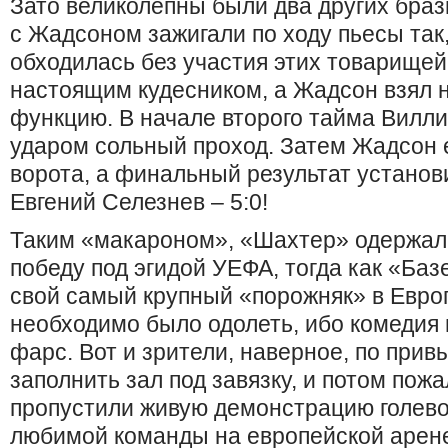
Зато великолепны были два других браз
с Жадсоном зажигали по ходу пьесы так,
обходилась без участия этих товарищей
настоящим кудесником, а Жадсон взял 
функцию. В начале второго тайма Вил
ударом сольный проход. Затем Жадсон
ворота, а финальный результат устано
Евгений Селезнев – 5:0!
Таким «макароном», «Шахтер» одержал
победу под эгидой УЕФА, тогда как «Баз
свой самый крупный «порожняк» в Евро
необходимо было одолеть, ибо комедия 
фарс. Вот и зрители, наверное, по при
заполнить зал под завязку, и потом пожа
пропустили живую демонстрацию голев
любимой команды на европейской арен