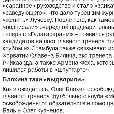
«сарайное» руководство и стало «заика
«заведующего». Что дало турецким жур
«женить» Луческу. После того, как тамо
«подписали» очередной предварительны
теперь с «Галатасараем» – появился р
кандидатов на пост главного тренера ст
клубом из Стамбула также связывают и
Хорватии Славена Билича, экс-тренера
Рийкаарда, а также Армена Феха, котор
лишился работы в «Штутгарте».
Блохина таки «выдворили»
Как и ожидалось, Олег Блохин освобожд
главного тренера футбольного клуба «М
освобождены от обязательств и помощн
Баль и Олег Кузнецов.