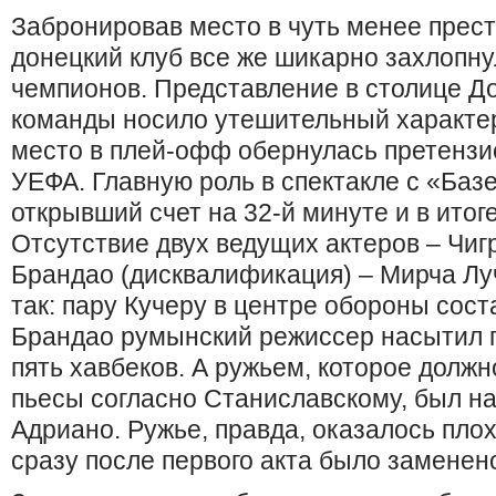
Забронировав место в чуть менее прес
донецкий клуб все же шикарно захлопнул
чемпионов. Представление в столице Д
команды носило утешительный характер
место в плей-офф обернулась претензие
УЕФА. Главную роль в спектакле с «Баз
открывший счет на 32-й минуте и в ито
Отсутствие двух ведущих актеров – Чигр
Брандао (дисквалификация) – Мирча Лу
так: пару Кучеру в центре обороны сост
Брандао румынский режиссер насытил 
пять хавбеков. А ружьем, которое должн
пьесы согласно Станиславскому, был н
Адриано. Ружье, правда, оказалось пло
сразу после первого акта было заменен