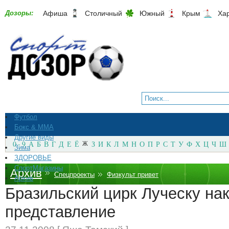
Дозоры:
Афиша
Столичный
Южный
Крым
Ха
Футбол
Бокс & ММА
Другие виды
0 - 9
А
Б
В
Г
Д
Е
Ё
Ж
З
И
К
Л
М
Н
О
П
Р
С
Т
У
Ф
Х
Ц
Ч
Ш
Зима
ЗДОРОВЬЕ
СпортМагазины
Архив
Спецпроекты
Физкульт привет
Архив
Бразильский цирк Луческу на
представление