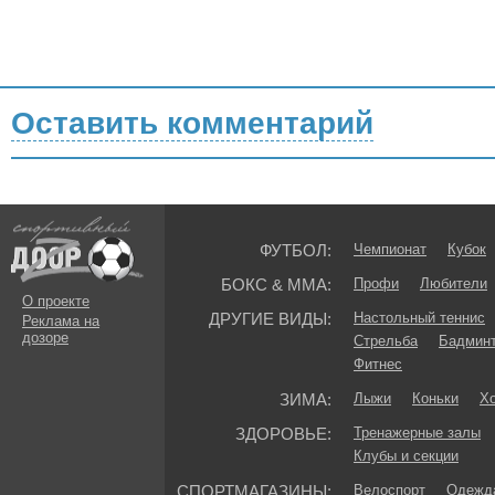
Оставить комментарий
ФУТБОЛ:
Чемпионат
Кубок
БОКС & ММА:
Профи
Любители
О проекте
ДРУГИЕ ВИДЫ:
Настольный теннис
Реклама на
дозоре
Стрельба
Бадмин
Фитнес
ЗИМА:
Лыжи
Коньки
Хо
ЗДОРОВЬЕ:
Тренажерные залы
Клубы и секции
СПОРТМАГАЗИНЫ:
Велоспорт
Одежда