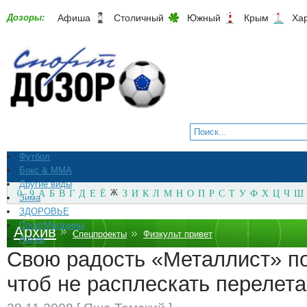
Дозоры:
Афиша
Столичный
Южный
Крым
Ха
Футбол
Бокс & ММА
Другие виды
0 - 9
А
Б
В
Г
Д
Е
Ё
Ж
З
И
К
Л
М
Н
О
П
Р
С
Т
У
Ф
Х
Ц
Ч
Ш
Зима
ЗДОРОВЬЕ
СпортМагазины
Архив
Спецпроекты
Физкульт привет
Архив
Свою радость «Металлист» п
чтоб не расплескать перелет