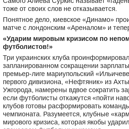
Самого Алиева Суркис называет «гаден
тоже от своих слов не отказывается.
Понятное дело, киевское «Динамо» прои
матче с лондонским «Ареналом» и тепе
«Ударим мировым кризисом по непо
футболистов!»
Три украинских клуба проинформировал
запланированном сокращении зарплаты
премьер-лиге мариупольский «Ильичеве
первого дивизиона, «Нефтяник» из Ахты
Ужгорода, намерены вдвое сократить за
если футболисты откажутся «пойти навс
клубов готовы расформировать команды 
чемпионата. Разумеется, клубные «карм
мирового кризиса, которая якобы удари