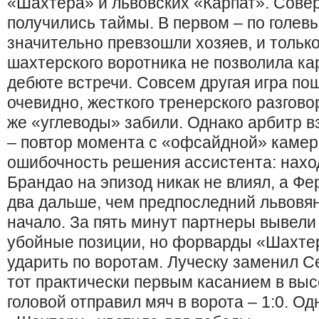
«Шахтера» и львовских «Карпат». Сов
получились таймы. В первом – по голе
значительно превзошли хозяев, и тольк
шахтерского воротника не позволила ка
дебюте встречи. Совсем другая игра по
очевидно, жесткого тренерского разгово
же «углеводы» забили. Однако арбитр в
– повтор момента с «офсайдной» камер
ошибочность решения ассистента: нахо
Брандао на эпизод никак не влиял, а Ф
два дальше, чем предпоследний львовян
начало. За пять минут партнеры вывели
убойные позиции, но форварды «Шахте
ударить по воротам. Луческу заменил Се
тот практически первым касанием в вы
головой отправил мяч в ворота – 1:0. Од