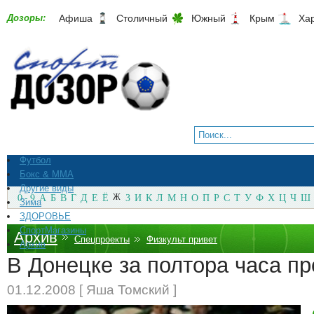
Дозоры:
Афиша
Столичный
Южный
Крым
Ха
Футбол
Бокс & ММА
Другие виды
0 - 9
А
Б
В
Г
Д
Е
Ё
Ж
З
И
К
Л
М
Н
О
П
Р
С
Т
У
Ф
Х
Ц
Ч
Ш
Зима
ЗДОРОВЬЕ
СпортМагазины
Архив
Спецпроекты
Физкульт привет
Архив
В Донецке за полтора часа п
01.12.2008 [ Яша Томский ]