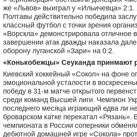
же «Львов» выиграл у «Ильичевца» 2:1. 
Полтавы действительно победила заслу
классный футбол с точки зрения органи
«Ворскла» демонстрировала отличное 
завершении атак дважды наказала дале
оборону луганской «Зари» на 0:2.
«Конькобежцы» Сеуканда принмают р
Киевский хоккейный «Сокол» на фоне о
эмоциональной усталости в воскресень
победу в 31-м матче открытого первенст
среди команд Высшей лиги. Чемпион Ук
последнего месяца играющий едва ли не
броварском катке перекатал «Рязань». 
чемпионата в России соперники обменя
дебютной домашней игре «Сокола» про