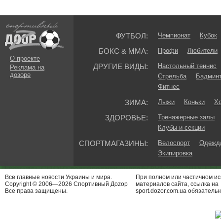
ФУТБОЛ:
Чемпионат
Кубок
БОКС & ММА:
Профи
Любители
О проекте
ДРУГИЕ ВИДЫ:
Настольный теннис
Реклама на
дозоре
Стрельба
Бадмин
Фитнес
ЗИМА:
Лыжи
Коньки
Хо
ЗДОРОВЬЕ:
Тренажерные залы
Клубы и секции
СПОРТМАГАЗИНЫ:
Велоспорт
Одежда
Экипировка
Все главные новости Украины и мира.
При полном или частичном и
Copyright © 2006—2026 Спортивный Доzор
материалов сайта, ссылка на
Все права защищены.
sport.dozor.com.ua обязательн