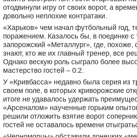
отодвинули игру от своих ворот, а врем
довольно неплохие контратаки.
«Харьков» чем начал футбольный год, т
поражением. Казалось бы, в поединке с 
запорожский «Металлург», где, похоже,
знают, кто же их главный тренер, все ре
Однако вескую роль сыграло более выс
мастерство гостей – 0:2.
У «Кривбасса» недавно была серия из т
своем поле, в которых криворожские отк
итоге не удавалось удержать преимущес
«Арсеналом» наученные горьким опытом
решили отложить взятие ворот соперник
гостей не оставалось времени отыгратьс
«Черноморцы» обставили донецких «мет