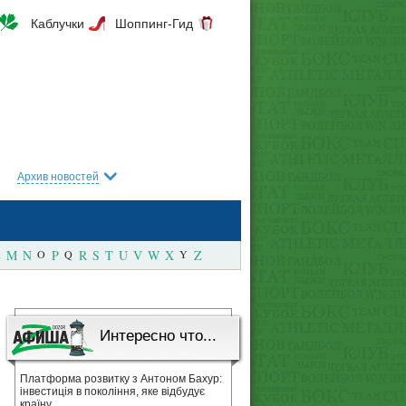
Каблучки
Шоппинг-Гид
Архив новостей
M
N
O
P
Q
R
S
T
U
V
W
X
Y
Z
Интересно что...
Платформа розвитку з Антоном Бахур:
інвестиція в покоління, яке відбудує
країну