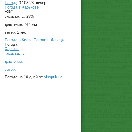
Погода
07.08.26, вечер
Погода в
Харькове
+35°
влажность:
29%
давление:
747 мм
ветер:
2 м/с,
Погода в Киеве
Погода в Донецке
Погода
Харьков
влажность:
давление:
ветер:
Погода на 10 дней от
sinoptik.ua