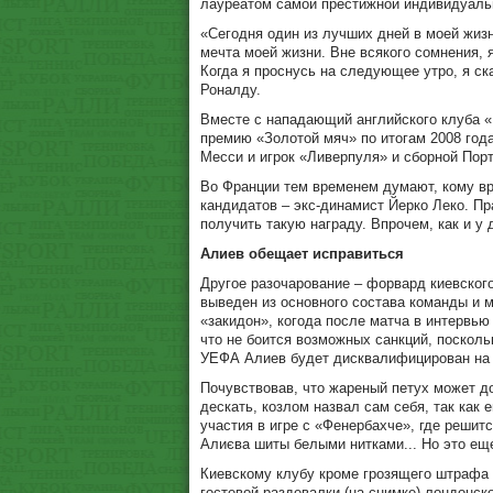
лауреатом самой престижной индивидуаль
«Сегодня один из лучших дней в моей жизни
мечта моей жизни. Вне всякого сомнения, я
Когда я проснусь на следующее утро, я ск
Роналду.
Вместе с нападающий английского клуба 
премию «Золотой мяч» по итогам 2008 год
Месси и игрок «Ливерпуля» и сборной Порт
Во Франции тем временем думают, кому вр
кандидатов – экс-динамист Йерко Леко. Пр
получить такую награду. Впрочем, как и у 
Алиев обещает исправиться
Другое разочарование – форвард киевско
выведен из основного состава команды и
«закидон», когода после матча в интервь
что не боится возможных санкций, посколь
УЕФА Алиев будет дисквалифицирован на 
Почувствовав, что жареный петух может д
дескать, козлом назвал сам себя, так как 
участия в игре с «Фенербахче», где решит
Алиєва шиты белыми нитками... Но это еще
Киевскому клубу кроме грозящего штрафа 
гостевой раздевалки (на снимке) лондонск