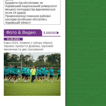
Будувати під обстрілами: як
Харківський національний університет
міського господарства відновлюється
після 24 ударів
Правоохоронці показали руйнівні
наслідки російських обстрілів у
Харківській області
Фото & Видео
в раздел
01.06.2024
Євро-2024. Новини з табору збірної
України: прибуття Довбика, черговий
іменинник та два тренування