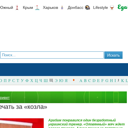
Южный
Крым
Харьков
Донбасс
Lifestyle
О
П
Р
С
Т
У
Ф
Х
Ц
Ч
Ш
Щ
Э
Ю
Я
A
B
C
D
E
F
G
H
I
J
K
L
привет
чать за «козла»
Арабам понравился один безработный
украинский тренер. «Оловянный» мяч ждет