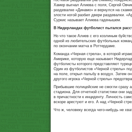
Хамер выгнал Алиева с поля, Сергей Овчин
раздевалке «Динамо» и вернулся на скамей
злости ногой разбил двери раздевалки. «
Суркис называет Алиева гаденышем.
В Нидерландах футболист пытался расс
Но что такое Алиев с его козлиным буйст
одной из любительских футбольных команд
по окончании матча в Роттердаме.
Команда «Черная стрела», в которой игра
Америке, которую еще называют Нидерладс
футболисты которого представляют турецк
Один из футболистов «Черной стрелы» под
на поле, открыл пальбу в воздух. Затем о
другого игрока «Черной стрелы» предотвра
Прибывшие полицейские не смогли сразу ар
стадиона. Для отчетной статистики они за
в причастности к инциденту. Личность сам
вскоре арестуют и его. А над «Черной стр
Что ж, человеку всегда чего-нибудь не хва