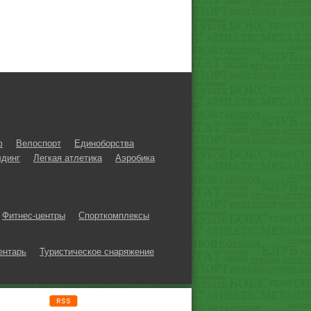
ф
Велоспорт
Единоборства
динг
Легкая атлетика
Аэробика
Фитнес-центры
Спорткомплексы
ентарь
Туристическое снаряжение