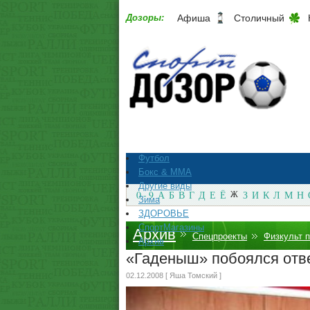
Дозоры:
Афиша
Столичный
Футбол
Бокс & ММА
Другие виды
0 - 9
А
Б
В
Г
Д
Е
Ё
Ж
З
И
К
Л
М
Н
Зима
ЗДОРОВЬЕ
СпортМагазины
Архив
Спецпроекты
Физкульт 
Архив
«Гаденыш» побоялся отве
02.12.2008 [ Яша Томский ]