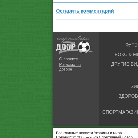
Оставить комментарий
ФУТБ
БОКС & М
О проекте
ДРУГИЕ ВИ
Реклама на
дозоре
ЗИ
ЗДОРОВ
СПОРТМАГАЗИ
Все главные новости Украины и мира.
Copyright © 2006—2026 Спортивный Доzор