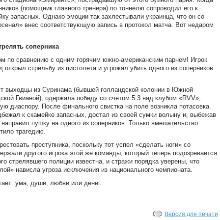
ников (помощник главного тренера) по тоннелю сопроводил его к
ку запасных. Однако эмоции так захлестывали украинца, что он со
Арсенал» внес соответствующую запись в протокол матча. Вот недаром
трелять соперника
вом по сравнению с одним горячим южно-американским парнем! Игрок
 открыл стрельбу из пистолета и угрожал убить одного из соперников
ют выходцы из Суринама (бывшей голландской колонии в Южной
кой Гвианой), одержала победу со счетом 5:3 над клубом «RVV»,
ую диаспору. После финального свистка на поле возникла потасовка.
бежал к скамейке запасных, достал из своей сумки волыну и, выбежав
н направил пушку на одного из соперников. Только вмешательство
тило трагедию.
естовать преступника, поскольку тот успел «сделать ноги» со
держали другого игрока этой же команды, который теперь подозревается
ого стрелявшего полиции известна, и стражи порядка уверены, что
елой» нависла угроза исключения из национального чемпионата.
тает: ума, души, любви или денег.
Версия для печати