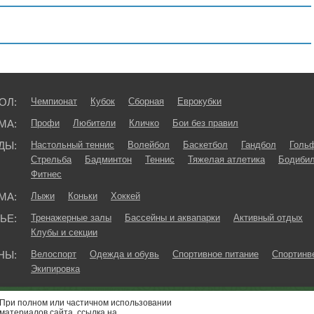
ОЛ:
Чемпионат
Кубок
Сборная
Еврокубки
МА:
Профи
Любители
Кличко
Бои без правил
ДЫ:
Настольный теннис
Волейбол
Баскетбол
Гандбол
Голь
Стрельба
Бадминтон
Теннис
Тяжелая атлетика
Бодибил
Фитнес
МА:
Лыжи
Коньки
Хоккей
ЬЕ:
Тренажерные залы
Бассейны и аквапарки
Активный отдых
Клубы и секции
НЫ:
Велоспорт
Одежда и обувь
Спортивное питание
Спортинв
Экипировка
При полном или частичном использовании
материалов сайта, ссылка на