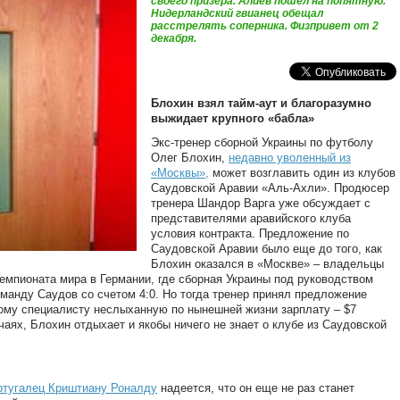
своего призера. Алиев пошел на попятную.
Нидерландский гвианец обещал
расстрелять соперника. Физпривет от 2
декабря.
Блохин взял тайм-аут и благоразумно
выжидает крупного «бабла»
Экс-тренер сборной Украины по футболу
Олег Блохин,
недавно уволенный из
«Москвы»,
может возглавить один из клубов
Саудовской Аравии «Аль-Ахли». Продюсер
тренера Шандор Варга уже обсуждает с
представителями аравийского клуба
условия контракта. Предложение по
Саудовской Аравии было еще до того, как
Блохин оказался в «Москве» – владельцы
чемпионата мира в Германии, где сборная Украины под руководством
манду Саудов со счетом 4:0. Но тогда тренер принял предложение
ому специалисту неслыханную по нынешней жизни зарплату – $7
чаях, Блохин отдыхает и якобы ничего не знает о клубе из Саудовской
ртугалец Криштиану Роналду
надеется, что он еще не раз станет