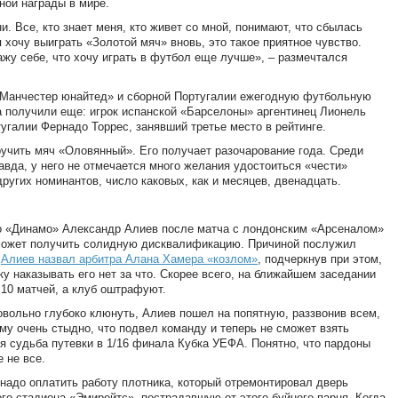
ной награды в мире.
. Все, кто знает меня, кто живет со мной, понимают, что сбылась
 хочу выиграть «Золотой мяч» вновь, это такое приятное чувство.
ажу себе, что хочу играть в футбол еще лучше», – размечтался
«Манчестер юнайтед» и сборной Португалии ежегодную футбольную
а получили еще: игрок испанской «Барселоны» аргентинец Лионель
угалии Фернадо Торрес, занявший третье место в рейтинге.
учить мяч «Оловянный». Его получает разочарование года. Среди
авда, у него не отмечается много желания удостоиться «чести»
других номинантов, число каковых, как и месяцев, двенадцать.
го «Динамо» Александр Алиев после матча с лондонским «Арсеналом»
 может получить солидную дисквалификацию. Причиной послужил
ю
Алиев назвал арбитра Алана Хамера «козлом»
, подчеркнув при этом,
ку наказывать его нет за что. Скорее всего, на ближайшем заседании
10 матчей, а клуб оштрафуют.
овольно глубоко клюнуть, Алиев пошел на попятную, раззвонив всем,
ему очень стыдно, что подвел команду и теперь не сможет взять
ся судьба путевки в 1/16 финала Кубка УЕФА. Понятно, что пардоны
 не все.
надо оплатить работу плотника, который отремонтировал дверь
ого стадиона «Эмирейтс», пострадавшую от этого буйного парня. Когда