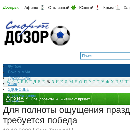
Дозоры:
Афиша
Столичный
Южный
Крым
Ха
Футбол
Бокс & ММА
Другие виды
0 - 9
А
Б
В
Г
Д
Е
Ё
Ж
З
И
К
Л
М
Н
О
П
Р
С
Т
У
Ф
Х
Ц
Ч
Ш
Зима
ЗДОРОВЬЕ
СпортМагазины
Архив
Спецпроекты
Физкульт привет
Архив
Для полноты ощущения празд
требуется победа