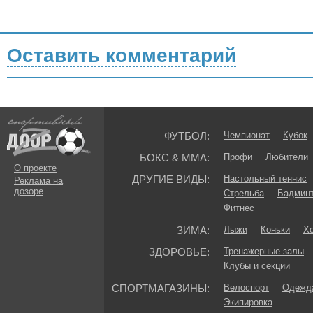
Оставить комментарий
ФУТБОЛ:
Чемпионат
Кубок
БОКС & ММА:
Профи
Любители
О проекте
ДРУГИЕ ВИДЫ:
Настольный теннис
Реклама на
дозоре
Стрельба
Бадмин
Фитнес
ЗИМА:
Лыжи
Коньки
Хо
ЗДОРОВЬЕ:
Тренажерные залы
Клубы и секции
СПОРТМАГАЗИНЫ:
Велоспорт
Одежда
Экипировка