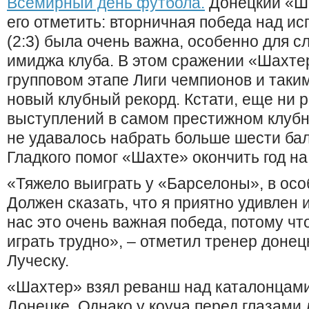
Всемирный день футбола.
Донецкий «Ша
его отметить: вторничная победа над и
(2:3) была очень важна, особенно для 
имиджа клуба. В этом сражении «Шахтер
групповом этапе Лиги чемпионов и таки
новый клубный рекорд. Кстати, еще ни р
выступлений в самом престижном клубн
не удавалось набрать больше шести ба
Гладкого помог «Шахте» окончить год н
«Тяжело выиграть у «Барселоны», в осо
Должен сказать, что я приятно удивлен 
нас это очень важная победа, потому чт
играть трудно», – отметил тренер доне
Луческу.
«Шахтер» взял реванш над каталонцами
Донецке. Однако у коуча перед глазами 