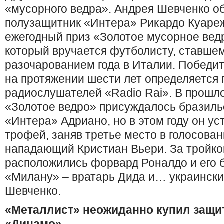
«мусорного ведра». Андрея Шевченко о
полузащитник «Интера» Рикардо Куаре
ежегодный приз «Золотое мусорное ведро
который вручается футболисту, ставше
разочарованием года в Италии. Победи
на протяжении шести лет определяется 
радиослушателей «Radio Rai». В прошл
«Золотое ведро» присуждалось бразил
«Интера» Адриано, но в этом году он у
трофей, заняв третье место в голосова
нападающий Кристиан Вьери. За тройко
расположились форвард Роналдо и его 
«Милану» – вратарь Дида и… украинск
Шевченко.
«Металлист» неожиданно купил защи