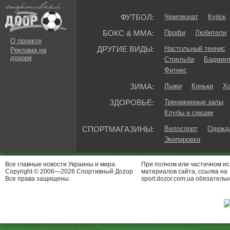
ФУТБОЛ:
Чемпионат
Кубок
БОКС & ММА:
Профи
Любители
О проекте
ДРУГИЕ ВИДЫ:
Настольный теннис
Реклама на
дозоре
Стрельба
Бадмин
Фитнес
ЗИМА:
Лыжи
Коньки
Хо
ЗДОРОВЬЕ:
Тренажерные залы
Клубы и секции
СПОРТМАГАЗИНЫ:
Велоспорт
Одежда
Экипировка
Все главные новости Украины и мира.
При полном или частичном и
Copyright © 2006—2026 Спортивный Доzор
материалов сайта, ссылка на
Все права защищены.
sport.dozor.com.ua обязательн