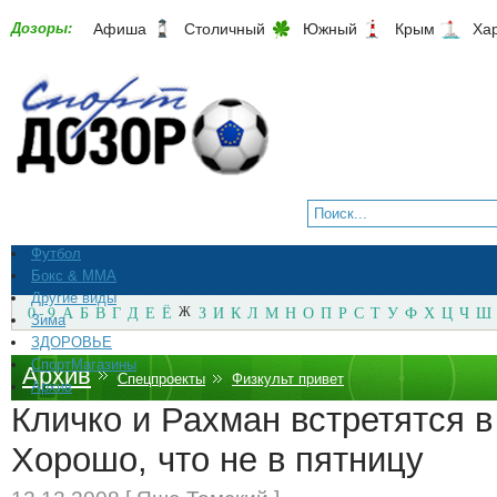
Дозоры:
Афиша
Столичный
Южный
Крым
Ха
Футбол
Бокс & ММА
Другие виды
0 - 9
А
Б
В
Г
Д
Е
Ё
Ж
З
И
К
Л
М
Н
О
П
Р
С
Т
У
Ф
Х
Ц
Ч
Ш
Зима
ЗДОРОВЬЕ
СпортМагазины
Архив
Спецпроекты
Физкульт привет
Архив
Кличко и Рахман встретятся в 
Хорошо, что не в пятницу