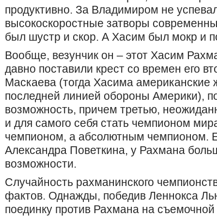
продуктивно. За Владимиром не успева
высокоскоростные затворы современны
был шустр и скор. А Хасим был мокр и п
Вообще, везунчик он – этот Хасим Рахма
давно поставили крест со времен его вт
Маскаева (тогда Хасима американские 
последней линией обороны Америки), п
возможность, причем третью, неожиданно
и для самого себя стать чемпионом мира
чемпионом, а абсолютным чемпионом. Е
Александра Поветкина, у Рахмана боль
возможности.
Случайность рахманинского чемпионст
фактов. Однажды, победив Леннокса Лью
поединку против Рахмана на съемочной