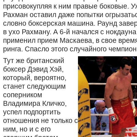
присовокупляя к ним правые боковые. У
Рахман оставил даже попытки огрызатьс
словно боксерская машина. Раунд зав
в ухо Рахману. А 6-й начался с нокдаун
применил прием Маскаева, в свое врем
ринга. Спасло этого случайного чемпион
Тут же британский
боксер Дэвид Хэй,
который, вероятно,
станет следующим
соперником
Владимира Кличко,
успел подпортить
отношения не только с
ним, но и с его