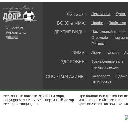
ФУТБОЛ:
Чемпионат
Кубок
БОКС & ММА:
Профи
Любители
О проекте
ДРУГИЕ ВИДЫ:
Настольный теннис
Реклама на
дозоре
Стрельба
Бадмин
Фитнес
ЗИМА:
Лыжи
Коньки
Хо
ЗДОРОВЬЕ:
Тренажерные залы
Клубы и секции
СПОРТМАГАЗИНЫ:
Велоспорт
Одежда
Экипировка
Все главные новости Украины и мира.
При полном или частичном и
Copyright © 2006—2026 Спортивный Доzор
материалов сайта, ссылка на
Все права защищены.
sport.dozor.com.ua обязательн