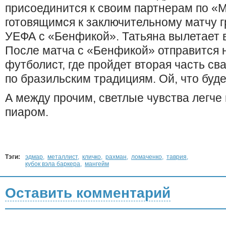
присоединится к своим партнерам по «
готовящимся к заключительному матчу г
УЕФА с «Бенфикой». Татьяна вылетает 
После матча с «Бенфикой» отправится 
футболист, где пройдет вторая часть с
по бразильским традициям. Ой, что будет,
А между прочим, светлые чувства легче
пиаром.
Тэги:
эдмар
,
металлист
,
кличко
,
рахман
,
ломаченко
,
таврия
,
кубок вэла баркера
,
мангейм
Оставить комментарий