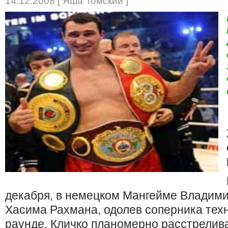
14.12.2008 [ Яша Томский ]
декабря, в немецком Мангейме Владими
Хасима Рахмана, одолев соперника тех
раунде. Кличко планомерно расстрелив