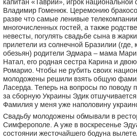
капитан «Таврии», игрок национальной
Владимир Гоменюк. Церемонию бракосо
разве что самые ленивые телекомпани
многочисленных гостей, а также родств
невесты, погулять свадьбе сына в жарк
прилетели из солнечной Бразилии (где, 
обезьян) родители Эдмара – мама Мари
Натал, его родная сестра Карина и дво
Ромарио. Чтобы не рубить своих нацио
молодожены решили взять общую фамил
Ласерда. Теперь на вопросы по поводу 
за сборную Украины Эдик отшучивается
Фамилия у меня уже наполовину украи
Свадьбу молодожены обмывали в ресто
Симферополе. А уже в воскресенье Эду
состоянии жесточайшего бодуна вылетел