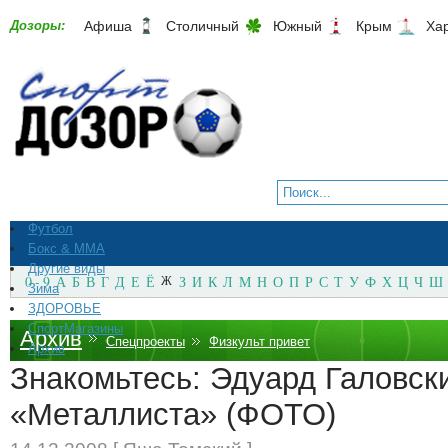
Дозоры:
Афиша
Столичный
Южный
Крым
Ха
Футбол
Бокс & ММА
Другие виды
0 - 9
А
Б
В
Г
Д
Е
Ё
Ж
З
И
К
Л
М
Н
О
П
Р
С
Т
У
Ф
Х
Ц
Ч
Ш
Зима
ЗДОРОВЬЕ
СпортМагазины
Архив
Спецпроекты
Физкульт привет
Архив
Знакомьтесь: Эдуард Галовски
«Металлиста» (ФОТО)