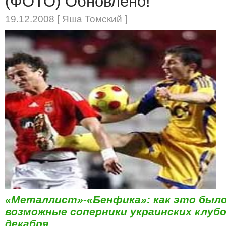
(ФОТО) Обновлено!
19.12.2008 [ Яша Томский ]
«Металлист»-«Бенфика»: как это было
возможные соперники украинских клубо
декабря.