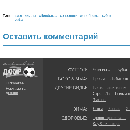
Тэги:
«металлист»
,
«бенфика»
,
соперники
,
жеребьевка
,
кубок
уефа
Оставить комментарий
ФУТБОЛ:
Чемпионат
Кубок
БОКС & ММА:
Профи
Любители
О проекте
ДРУГИЕ ВИДЫ:
Настольный теннис
Реклама на
дозоре
Стрельба
Бадмин
Фитнес
ЗИМА:
Лыжи
Коньки
Хо
ЗДОРОВЬЕ:
Тренажерные залы
Клубы и секции