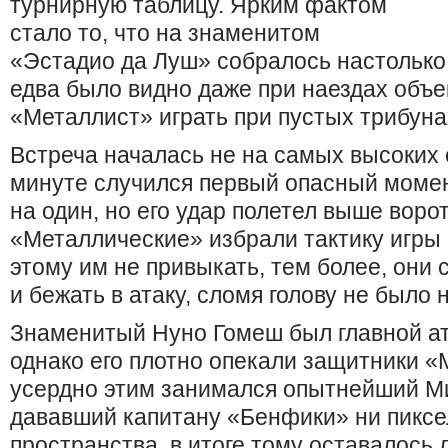
турнирную таблицу. Ярким фактом
стало то, что на знаменитом
«Эстадио да Луш» собралось настолько 
едва было видно даже при наездах объе
«Металлист» играть при пустых трибун
Встреча началась не на самых высоких 
минуте случился первый опасный момен
на один, но его удар полетел выше воро
«Металлические» избрали тактику игры 
этому им не привыкать, тем более, они 
и бежать в атаку, сломя голову не было 
Знаменитый Нуно Гомеш был главной ат
однако его плотно опекали защитники «
усердно этим занимался опытнейший М
дававший капитану «Бенфики» ни пиксе
пространства, в итоге тому оставалось 