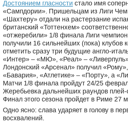
Достоянием гласности
стало имя сопер
«Сампдории». Пришельцам из Лиги Чем
«Шахтеру» отдали на растерзание испа
британский «Тоттенхем» соответственн
«отжеребили» 1/8 финала Лиги чемпион
получили 16 сильнейших (пока) клубов 
отметить сразу три будущие англо-итал
«Интер» – «МЮ», «Реал» – «Ливерпуль»
Лондонский «Арсенал» получил «Рому»,
«Бавария», «Атлетике» – «Порту», а «Л
Матчи 1/8 финала пройдут 24/25 феврал
Жеребьевка дальнейших раундов плей-
Финал этого сезона пройдет в Риме 27 м
Одно ясно: слава ударяет в голову в пе
восхвалений.