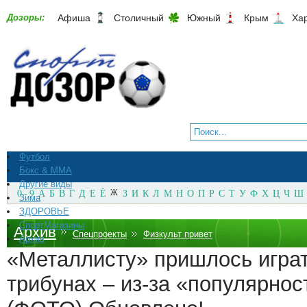
Дозоры:
Афиша
Столичный
Южный
Крым
Ха
Футбол
Бокс & ММА
Другие виды
0 - 9
А
Б
В
Г
Д
Е
Ё
Ж
З
И
К
Л
М
Н
О
П
Р
С
Т
У
Ф
Х
Ц
Ч
Ш
Зима
ЗДОРОВЬЕ
СпортМагазины
Архив
Спецпроекты
Физкульт привет
Архив
«Металлисту» пришлось играт
трибунах – из-за «популярно