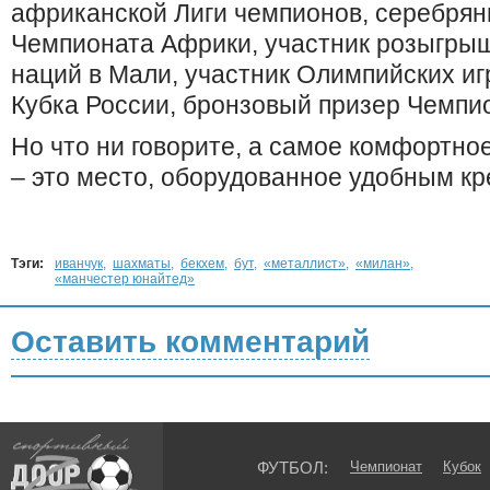
африканской Лиги чемпионов, серебрян
Чемпионата Африки, участник розыгры
наций в Мали, участник Олимпийских иг
Кубка России, бронзовый призер Чемпи
Но что ни говорите, а самое комфортно
– это место, оборудованное удобным кр
Тэги:
иванчук
,
шахматы
,
бекхем
,
бут
,
«металлист»
,
«милан»
,
«манчестер юнайтед»
Оставить комментарий
ФУТБОЛ:
Чемпионат
Кубок