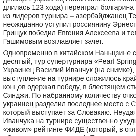
длилась 123 хода) переиграл болгарина
из лидеров турнира – азербайджанец Т
неожиданно уступил россиянину Эрнест
Грищук победил Евгения Алексеева и те
Гашимовым возглавляет зачет.
Одновременно в китайском Наньцзине с
десятый, тур супертурнира «Pearl Sprіn
Украинец Василий Иванчук (на снимке), 
выступление на турнире сложилось край
концов одержал победу, в блестящем ст
Сянджи. По набранному количеству очко
украинец разделил последнее место с 
который выступает за Словакию. Неуда
Иванчука на турнире существенно ухуд
«живом» рейтинге ФИДЕ (который, в отл