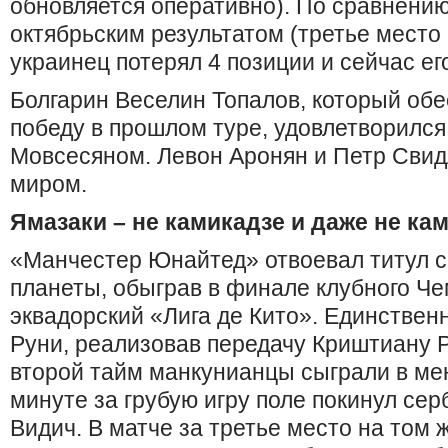
обновляется оперативно). По сравнени
октябрьским результатом (третье место 
украинец потерял 4 позиции и сейчас его
Болгарин Веселин Топалов, который об
победу в прошлом туре, удовлетворился
Мовсесяном. Левон Аронян и Петр Свид
миром.
Ямазаки – не камикадзе и даже не ка
«Манчестер Юнайтед» отвоевал титул 
планеты, обыграв в финале клубного Ч
эквадорский «Лига де Кито». Единствен
Руни, реализовав передачу Криштиану Р
второй тайм манкунианцы сыграли в ме
минуте за грубую игру поле покинул се
Видич. В матче за третье место на том 