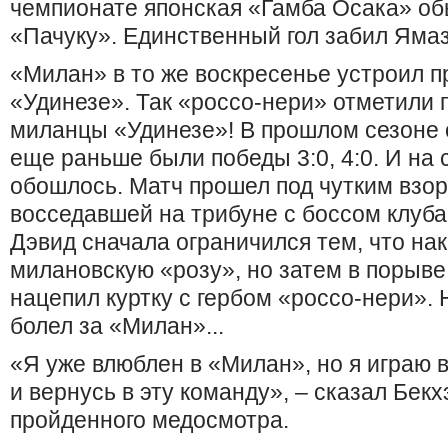
чемпионате японская «Гамба Осака» об
«Пачуку». Единственный гол забил Ямаз
«Милан» в то же воскресенье устроил п
«Удинезе». Так «россо-нери» отметили 
миланцы «Удинезе»! В прошлом сезоне 
еще раньше были победы 3:0, 4:0. И на 
обошлось. Матч прошел под чутким взо
восседавшей на трибуне с боссом клуба
Дэвид сначала ограничился тем, что нак
милановскую «розу», но затем в порыве
нацепил куртку с гербом «россо-нери». 
болел за «Милан»...
«Я уже влюблен в «Милан», но я играю 
и вернусь в эту команду», – сказал Бек
пройденного медосмотра.