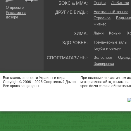
БОКС & ММА:
Профи
Любители
О проекте
ДРУГИЕ ВИДЫ:
Настольный теннис
Реклама на
дозоре
Стрельба
Бадмин
Фитнес
ЗИМА:
Лыжи
Коньки
Хо
ЗДОРОВЬЕ:
Тренажерные залы
Клубы и секции
СПОРТМАГАЗИНЫ:
Велоспорт
Одежда
Экипировка
Все главные новости Украины и мира.
При полном или частичном и
Copyright © 2006—2026 Спортивный Доzор
материалов сайта, ссылка на
Все права защищены.
sport.dozor.com.ua обязательн