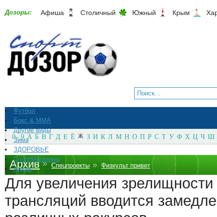
Дозоры:
Афиша
Столичный
Южный
Крым
Ха
Футбол
Бокс & ММА
Другие виды
0 - 9
А
Б
В
Г
Д
Е
Ё
Ж
З
И
К
Л
М
Н
О
П
Р
С
Т
У
Ф
Х
Ц
Ч
Ш
Зима
ЗДОРОВЬЕ
СпортМагазины
Архив
Спецпроекты
Физкульт привет
Архив
Для увеличения зрелищности
трансляций вводится замедле