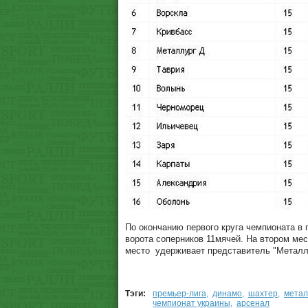
По окончанию первого круга чемпионата в
ворота соперников 11мячей. На втором ме
место удерживает представитель "Металли
Тэги:
премьер-лига
,
динамо
,
шахтер
,
метал
чемпионат украины
,
арсенал