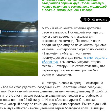
завершился первый круг. Последний тур
принес некоторые изменения в турнирной
таблице. Физпривет от 1 ноября.
Матчи в чемпионате Украины достигли
своего экватора. Последний тур первого
круга стал довольно тяжелым для
некоторых из команд. Провалили свои
поединки два лидера чемпионата. Динамо
на поле Симферополя сыграло по нулям с
«Таврией», а «Металлист» имея
преимущество в два мяча
не смог одолеть
«Ворсклу»
, тем самым уступив второе
место «Шахтеру». Но стоит отметить, что
первый круг харьковчане прошли без
единого поражения.
«Шахтер», в свою очередь, несмотря на
» все же смог удержать победный счет. Блестяще начав поединок,
тво. Уже на пятой минуте Дентиньо вывел команду вперед. Второй гол
минуте Виллиан, умело раскидав защитников, вошел в штрафную, и
озяева поля на 24-ой минуте. Игрок «Александрии» Старенький
ом, который создала команда, и пробил по воротам. Рыбка в данной
ять минут «Шахтер» вновь увеличил отрыв благодаря голу Тейшейры.