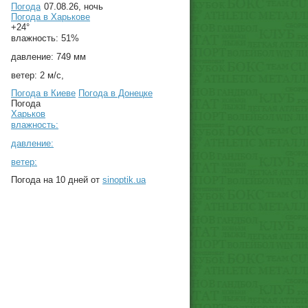
Погода
07.08.26, ночь
Погода в
Харькове
+24°
влажность:
51%
давление:
749 мм
ветер:
2 м/с,
Погода в Киеве
Погода в Донецке
Погода
Харьков
влажность:
давление:
ветер:
Погода на 10 дней от
sinoptik.ua