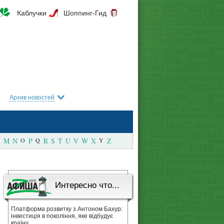
Каблучки
Шоппинг-Гид
Архив новостей
M
N
O
P
Q
R
S
T
U
V
W
X
Y
Z
Интересно что...
Платформа розвитку з Антоном Бахур:
інвестиція в покоління, яке відбудує
країну