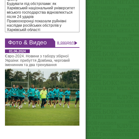
Будувати під обстрілами: як
Харківський національний університет
міського господарства відновлюється
після 24 ударів
Правоохоронці показали руйнівні
наслідки російських обстрілів у
Харківській області
Фото & Видео
в раздел
01.06.2024
Євро-2024. Новини з табору збірної
України: прибуття Довбика, черговий
іменинник та два тренування