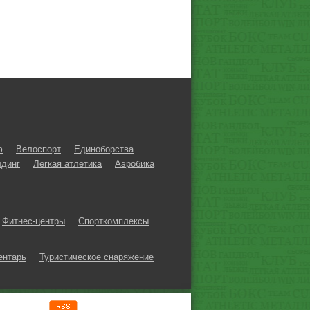
ф
Велоспорт
Единоборства
динг
Легкая атлетика
Аэробика
Фитнес-центры
Спорткомплексы
ентарь
Туристическое снаряжение