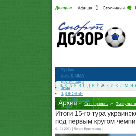
Дозоры:
Афиша
Столичный
Футбол
Бокс & ММА
Другие виды
0 - 9
А
Б
В
Г
Д
Е
Ё
Ж
З
И
К
Л
М
Н
Зима
ЗДОРОВЬЕ
СпортМагазины
Архив
Спецпроекты
Физкульт 
Архив
Итоги 15-го тура украинс
под первым кругом чемпи
01.11.2011 [ Борис Бреславец ]