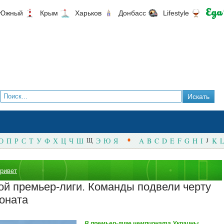
Южный
Крым
Харьков
Донбасс
Lifestyle
О
П
Р
С
Т
У
Ф
Х
Ц
Ч
Ш
Щ
Э
Ю
Я
A
B
C
D
E
F
G
H
I
J
K
L
привет
кой премьер-лиги. Команды подвели черту
оната
В премьер-лиге чемпионата Украины