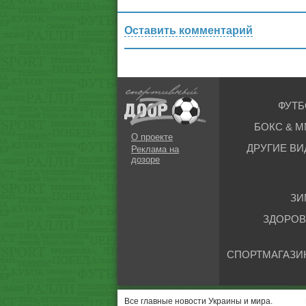
Оставить комментарий
ФУТБ
БОКС & М
О проекте
ДРУГИЕ ВИ
Реклама на
дозоре
ЗИ
ЗДОРОВ
СПОРТМАГАЗИ
Все главные новости Украины и мира.