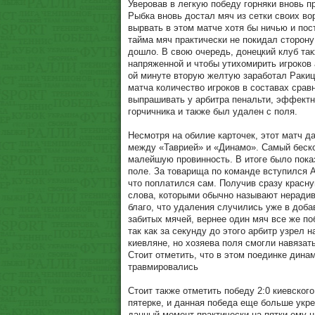
Уверовав в легкую победу горняки вновь п
Рыбка вновь достал мяч из сетки своих во
вырвать в этом матче хотя бы ничью и пос
тайма мяч практически не покидал сторон
дошло. В свою очередь, донецкий клуб так
напряженной и чтобы утихомирить игроков 
ой минуте вторую желтую заработал Ракицк
матча количество игроков в составах срав
выпрашивать у арбитра пенальти, эффектн
горчичника и также был удален с поля.
Несмотря на обилие карточек, этот матч д
между «Таврией» и «Динамо». Самый беск
малейшую провинность. В итоге было показ
поле. За товарища по команде вступился А
что поплатился сам. Получив сразу красну
слова, которыми обычно называют нерадив
благо, что удаления случились уже в доб
забитых мячей, вернее один мяч все же поб
так как за секунду до этого арбитр узрел
киевляне, но хозяева поля смогли навязать
Стоит отметить, что в этом поединке дина
травмировались
Стоит также отметить победу 2:0 киевског
пятерке, и данная победа еще больше укре
данный момент практически на пятки ему н