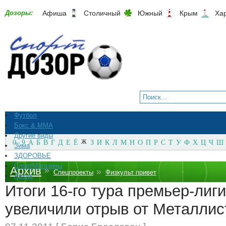
Дозоры:
Афиша
Столичный
Южный
Крым
Ха
Футбол
Бокс & ММА
Другие виды
0 - 9
А
Б
В
Г
Д
Е
Ё
Ж
З
И
К
Л
М
Н
О
П
Р
С
Т
У
Ф
Х
Ц
Ч
Ш
Зима
ЗДОРОВЬЕ
СпортМагазины
Архив
Спецпроекты
Физкульт привет
Архив
Итоги 16-го тура премьер-лиг
увеличили отрыв от Металлис