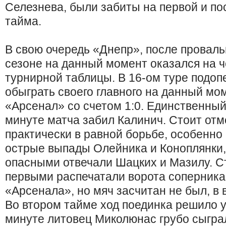
Селезнева, были забиты на первой и по
тайма.
В свою очередь «Днепр», после провал
сезоне на данный момент оказался на ч
турнирной таблицы. В 16-ом туре подо
обыграть своего главного на данный мо
«Арсенал» со счетом 1:0. Единственный
минуте матча забил Калинич. Стоит отм
практически в равной борьбе, особенно 
острые выпады Олейника и Коноплянки,
опасными отвечали Шацких и Мазилу. Ст
первыми распечатали ворота соперник
«Арсенала», но мяч засчитан не был, в
Во втором тайме ход поединка решило у
минуте литовец Миколюнас грубо сыграл