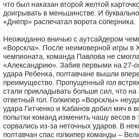
что был наказан второй желтой карточк
доигрывать в меньшинстве. И буквальн
«Днепр» распечатал ворота соперника.
Неожиданно вничью с аутсайдером чем
«Ворскла». После неимоверной игры в 
чемпионата, команда Павлова не смогл
«Александрию». Забив первыми на 27-о
удара Ребенка, полтавчане вышли впере
преимущество. Пропущенный гол встрях
стали прикладывать больше сил, что на
ответный гол. Голкипер «Ворсклы» неуд
удара Гитченко и Кабанов добил мяч в 
попытки команд изменить чашу весов в 
сорвались из-за неточных ударов. В не
полтавчан спас голкипер команды – Вел