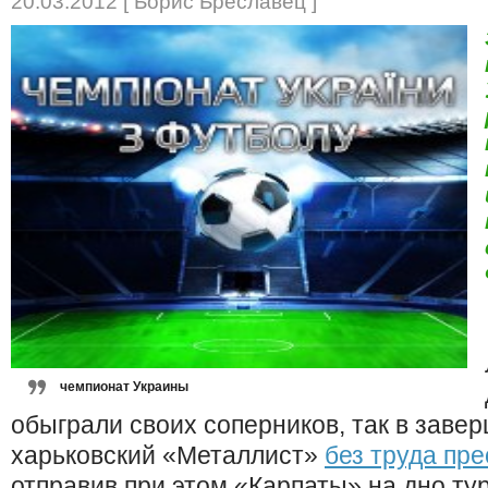
20.03.2012 [ Борис Бреславец ]
чемпионат Украины
обыграли своих соперников, так в зав
харьковский «Металлист»
без труда пр
отправив при этом «Карпаты» на дно ту