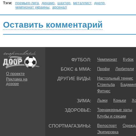
Тэги:
премьер-лига
,
динамо
,
шахтер
,
металлист
,
днепр
,
чемпионат украины
,
арсенал
Оставить комментарий
ФУТБОЛ:
Чемпионат
Кубок
БОКС & ММА:
Профи
Любители
О проекте
ДРУГИЕ ВИДЫ:
Настольный теннис
Реклама на
дозоре
Стрельба
Бадмин
Фитнес
ЗИМА:
Лыжи
Коньки
Хо
ЗДОРОВЬЕ:
Тренажерные залы
Клубы и секции
СПОРТМАГАЗИНЫ:
Велоспорт
Одежда
Экипировка