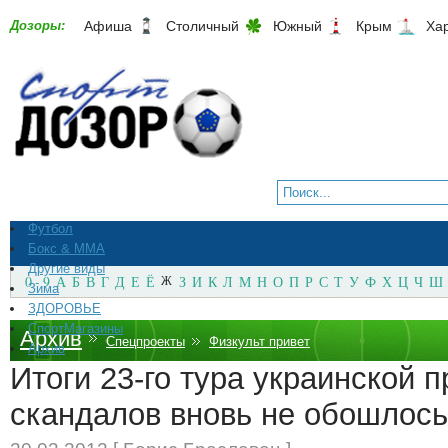
Дозоры:
Афиша
Столичный
Южный
Крым
Ха
Футбол
Бокс & ММА
Другие виды
0 - 9
А
Б
В
Г
Д
Е
Ё
Ж
З
И
К
Л
М
Н
О
П
Р
С
Т
У
Ф
Х
Ц
Ч
Ш
Зима
ЗДОРОВЬЕ
СпортМагазины
Архив
Спецпроекты
Физкульт привет
Архив
Итоги 23-го тура украинской 
скандалов вновь не обошлось