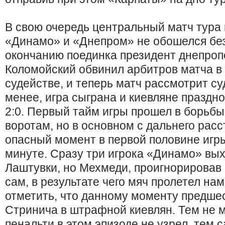
В свою очередь центральный матч тура
«Динамо» и «Днепром» не обошелся без
окончанию поединка президент днепропе
Коломойский обвинил арбитров матча в
судействе, и теперь матч рассмотрит су
менее, игра сыграна и киевляне праздн
2:0. Первый тайм игры прошел в борьбы
воротам, но в основном с дальнего рас
опасный момент в первой половине игры
минуте. Сразу три игрока «Динамо» вых
Лаштувки, но Мехмеди, проигнорировав 
сам, в результате чего мяч пролетел на
отметить, что данному моменту предше
Стринича в штрафной киевлян. Тем не м
пенальти в этом эпизоде не узрел, тем