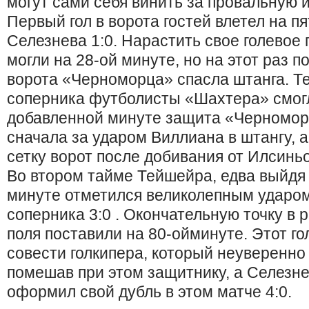
могут сами себя винить за провальную и
Первый гол в ворота гостей влетел на п
Селезнева 1:0. Нарастить свое голевое
могли на 28-ой минуте, но на этот раз 
ворота «Черноморца» спасла штанга. Те
соперника футболисты «Шахтера» смог
добавленной минуте защита «Черномор
сначала за ударом Виллиана в штангу, а
сетку ворот после добивания от Илсиньо
Во втором тайме Тейшейра, едва выйдя н
минуте отметился великолепным ударом
соперника 3:0 . Окончательную точку в 
поля поставили на 80-ойминуте. Этот г
совести голкипера, который неуверенно
помешав при этом защитнику, а Селезн
оформил свой дубль в этом матче 4:0.