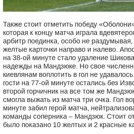
Также стоит отметить победу «Оболони
которая к концу матча играла вдевятер
арбитр поединка, особо не раздумывая,
желтые карточки направо и налево. Апо
на 38-ой минуте стало удаление Шиков
надежды на Мандзюке. Но свое числен
киевлянам воплотить в гол не удавалось.
гости на 77-ой минуте остались без Изв
второй горчичник на все том же Мандзю
смогла выжать из матча три очка. Гол в
минуте забил герой матча, нейтрализов
команды соперника – Мандзюк. Стоит от
было показано 10 желтых и 2 красные к