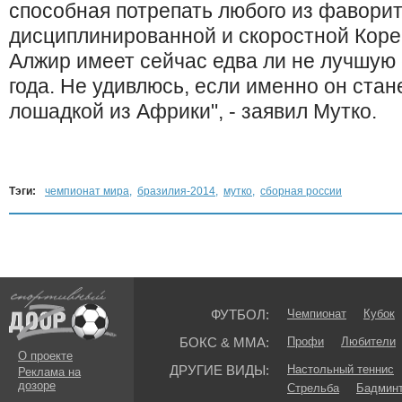
способная потрепать любого из фаворит
дисциплинированной и скоростной Корее
Алжир имеет сейчас едва ли не лучшую
года. Не удивлюсь, если именно он стан
лошадкой из Африки", - заявил Мутко.
Тэги:
чемпионат мира
,
бразилия-2014
,
мутко
,
сборная россии
ФУТБОЛ:
Чемпионат
Кубок
БОКС & ММА:
Профи
Любители
О проекте
ДРУГИЕ ВИДЫ:
Настольный теннис
Реклама на
дозоре
Стрельба
Бадмин