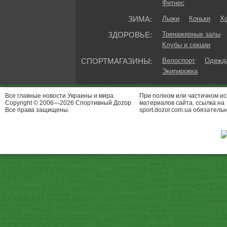
Фитнес
ЗИМА:
Лыжи
Коньки
Хо
ЗДОРОВЬЕ:
Тренажерные залы
Клубы и секции
СПОРТМАГАЗИНЫ:
Велоспорт
Одежда
Экипировка
Все главные новости Украины и мира.
При полном или частичном и
Copyright © 2006—2026 Спортивный Доzор
материалов сайта, ссылка на
Все права защищены.
sport.dozor.com.ua обязательн