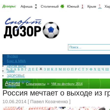
Дозоры:
Афиша
Столичный
Южный
Крым
Ха
Футбол
Бокс & ММА
Другие виды
0 - 9
А
Б
В
Г
Д
Е
Ё
Ж
З
И
К
Л
М
Н
О
П
Р
С
Т
У
Ф
Х
Ц
Ч
Ш
Зима
ЗДОРОВЬЕ
СпортМагазины
Архив
Спецпроекты
ЧМ по футболу 2014
Архив
Россия мечтает о выходе из г
10.06.2014 [ Павел Козаченко ]