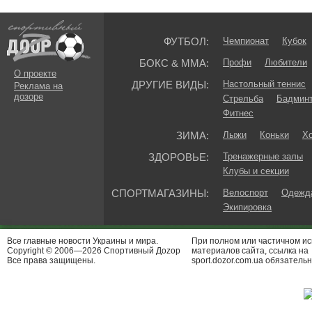
ФУТБОЛ:
Чемпионат
Кубок
БОКС & ММА:
Профи
Любители
О проекте
ДРУГИЕ ВИДЫ:
Настольный теннис
Реклама на
дозоре
Стрельба
Бадмин
Фитнес
ЗИМА:
Лыжи
Коньки
Хо
ЗДОРОВЬЕ:
Тренажерные залы
Клубы и секции
СПОРТМАГАЗИНЫ:
Велоспорт
Одежда
Экипировка
Все главные новости Украины и мира.
При полном или частичном и
Copyright © 2006—2026 Спортивный Доzор
материалов сайта, ссылка на
Все права защищены.
sport.dozor.com.ua обязательн