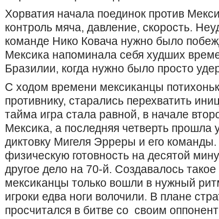
Хорватия начала поединок против Мекси
контроль мяча, давление, скорость. Не
команде Нико Ковача нужно было побежд
Мексика напоминала себя худших време
Бразилии, когда нужно было просто удер
С ходом времени мексиканцы потихоньк
противнику, старались перехватить иниц
тайма игра стала равной, в начале втор
Мексика, а последняя четверть прошла 
диктовку Мигеля Эрреры и его команды.
физическую готовность на десятой мину
другое дело на 70-й. Создавалось такое
мексиканцы только вошли в нужный ритм
игроки едва ноги волочили. В плане стр
просчитался в битве со своим оппонент