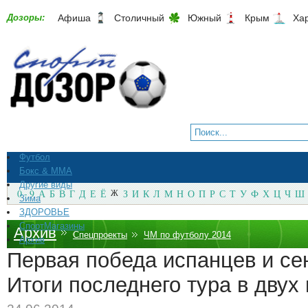
Дозоры:
Афиша
Столичный
Южный
Крым
Ха
Футбол
Бокс & ММА
Другие виды
0 - 9
А
Б
В
Г
Д
Е
Ё
Ж
З
И
К
Л
М
Н
О
П
Р
С
Т
У
Ф
Х
Ц
Ч
Ш
Зима
ЗДОРОВЬЕ
СпортМагазины
Архив
Спецпроекты
ЧМ по футболу 2014
Архив
Первая победа испанцев и се
Итоги последнего тура в двух