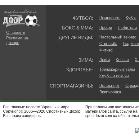
ФУТБОЛ:
Чемпионат
Кубок
БОКС & ММА:
Профи
Любители
О проекте
ДРУГИЕ ВИДЫ:
Настольный теннис
Реклама на
дозоре
Стрельба
Бадмин
Фитнес
ЗИМА:
Лыжи
Коньки
Хо
ЗДОРОВЬЕ:
Тренажерные залы
Клубы и секции
СПОРТМАГАЗИНЫ:
Велоспорт
Одежда
Экипировка
Все главные новости Украины и мира.
При полном или частичном и
Copyright © 2006—2026 Спортивный Доzор
материалов сайта, ссылка на
Все права защищены.
sport.dozor.com.ua обязательн