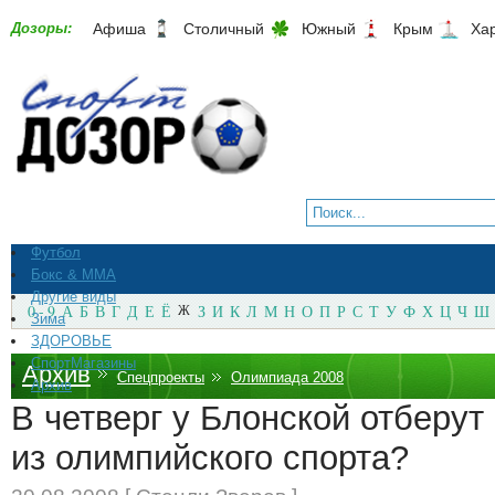
Дозоры:
Афиша
Столичный
Южный
Крым
Ха
Футбол
Бокс & ММА
Другие виды
0 - 9
А
Б
В
Г
Д
Е
Ё
Ж
З
И
К
Л
М
Н
О
П
Р
С
Т
У
Ф
Х
Ц
Ч
Ш
Зима
ЗДОРОВЬЕ
СпортМагазины
Архив
Спецпроекты
Олимпиада 2008
Архив
В четверг у Блонской отберут
из олимпийского спорта?