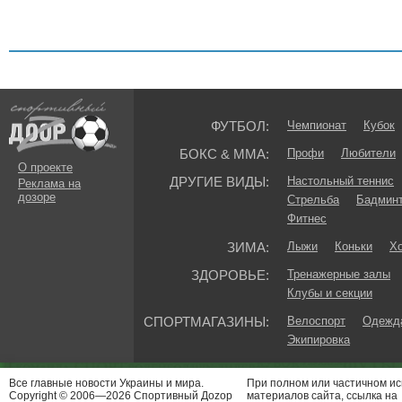
ФУТБОЛ:
Чемпионат
Кубок
БОКС & ММА:
Профи
Любители
О проекте
ДРУГИЕ ВИДЫ:
Настольный теннис
Реклама на
дозоре
Стрельба
Бадмин
Фитнес
ЗИМА:
Лыжи
Коньки
Хо
ЗДОРОВЬЕ:
Тренажерные залы
Клубы и секции
СПОРТМАГАЗИНЫ:
Велоспорт
Одежда
Экипировка
Все главные новости Украины и мира.
При полном или частичном и
Copyright © 2006—2026 Спортивный Доzор
материалов сайта, ссылка на