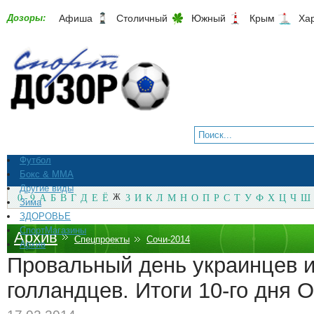
Дозоры:
Афиша
Столичный
Южный
Крым
Ха
Футбол
Бокс & ММА
Другие виды
0 - 9
А
Б
В
Г
Д
Е
Ё
Ж
З
И
К
Л
М
Н
О
П
Р
С
Т
У
Ф
Х
Ц
Ч
Ш
Зима
ЗДОРОВЬЕ
СпортМагазины
Архив
Спецпроекты
Сочи-2014
Архив
Провальный день украинцев и
голландцев. Итоги 10-го дня