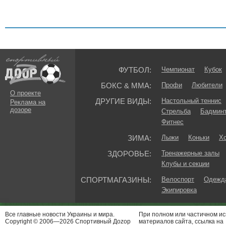
ФУТБОЛ:
Чемпионат
Кубок
БОКС & ММА:
Профи
Любители
О проекте
ДРУГИЕ ВИДЫ:
Настольный теннис
Реклама на
дозоре
Стрельба
Бадмин
Фитнес
ЗИМА:
Лыжи
Коньки
Хо
ЗДОРОВЬЕ:
Тренажерные залы
Клубы и секции
СПОРТМАГАЗИНЫ:
Велоспорт
Одежда
Экипировка
Все главные новости Украины и мира.
При полном или частичном и
Copyright © 2006—2026 Спортивный Доzор
материалов сайта, ссылка на