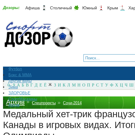
Дозоры:
Афиша
Столичный
Южный
Крым
Ха
Футбол
Бокс & ММА
Другие виды
0 - 9
А
Б
В
Г
Д
Е
Ё
Ж
З
И
К
Л
М
Н
О
П
Р
С
Т
У
Ф
Х
Ц
Ч
Ш
Зима
ЗДОРОВЬЕ
СпортМагазины
Архив
Спецпроекты
Сочи-2014
Архив
Медальный хет-трик француз
Канады в игровых видах. Итог