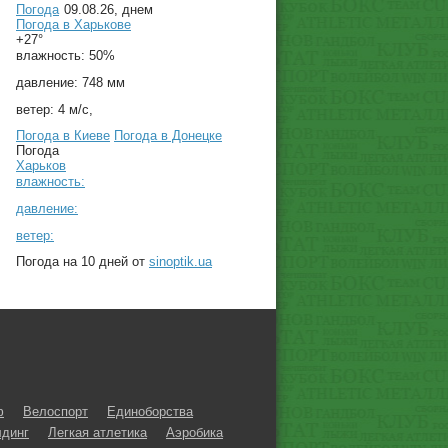
Погода
09.08.26, днем
Погода в
Харькове
+27°
влажность:
50%
давление:
748 мм
ветер:
4 м/с,
Погода в Киеве
Погода в Донецке
Погода
Харьков
влажность:
давление:
ветер:
Погода на 10 дней от
sinoptik.ua
ф
Велоспорт
Единоборства
динг
Легкая атлетика
Аэробика