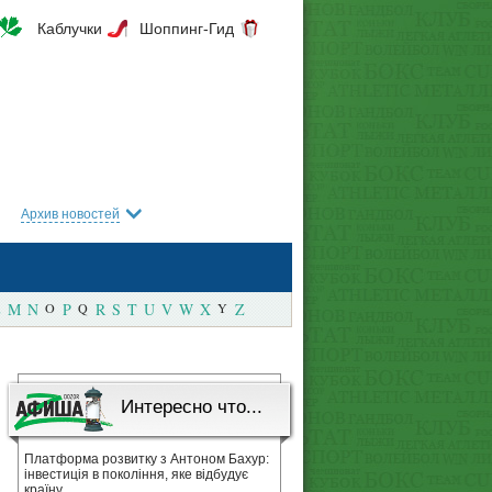
Каблучки
Шоппинг-Гид
Архив новостей
M
N
O
P
Q
R
S
T
U
V
W
X
Y
Z
Интересно что...
Платформа розвитку з Антоном Бахур:
інвестиція в покоління, яке відбудує
країну