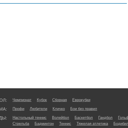
ОЛ:
Чемпионат
Кубок
Сборная
Еврокубки
МА:
Профи
Любители
Кличко
Бои без правил
ДЫ:
Настольный теннис
Волейбол
Баскетбол
Гандбол
Голь
Стрельба
Бадминтон
Теннис
Тяжелая атлетика
Бодибил