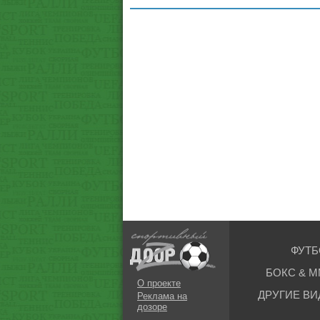
ФУТБ
БОКС & М
О проекте
ДРУГИЕ ВИ
Реклама на
дозоре