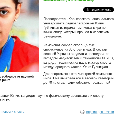
чемпионкой мира по кикбоксингу.
Преподаватель Харьковского национального
университета радиоэлектроники Юлия
Губницкая выиграла чемпионат мира по
кикбоксингу, который прошел в испанском
Бенидорме.
Чемпионат собрал около 2,5 тыс.
спортсменов из 86 стран мира. В состав
сборной Украины входила и преподаватель
кафедры медиасистем и технологий ХНУРЭ,
кандидат технических наук, мастер спорта
международного класса Юлия Губницкая.
Для спортсменки это был третий чемпионат
 свободное от научной
мира. Она выиграла его в весовой категории
а ринге
до 70 кг, став, таким образом, трехкратной
авник Юлии, кандидат наук по физическому воспитанию и спорту,
иненко.
,
новости спорта
Версия для печати