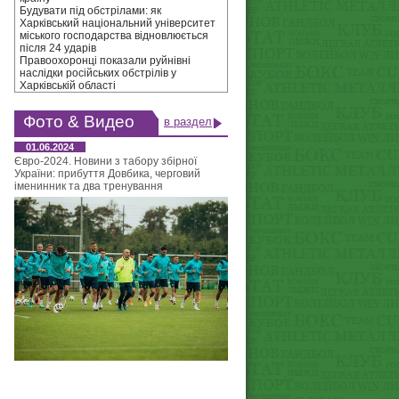
Будувати під обстрілами: як
Харківський національний університет
міського господарства відновлюється
після 24 ударів
Правоохоронці показали руйнівні
наслідки російських обстрілів у
Харківській області
Фото & Видео
в раздел
01.06.2024
Євро-2024. Новини з табору збірної
України: прибуття Довбика, черговий
іменинник та два тренування