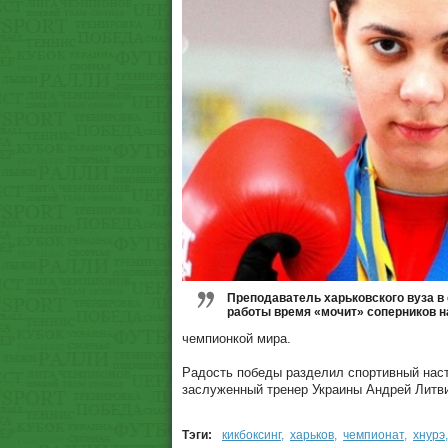
Преподаватель харьковского вуза в
работы время «мочит» соперников н
чемпионкой мира.
Радость победы разделил спортивный наст
заслуженный тренер Украины Андрей Литв
Тэги:
кикбоксинг
,
харьков
,
чемпионат
,
хнурэ