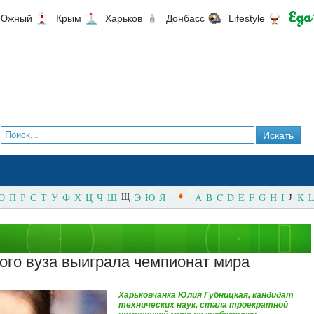
Южный
Крым
Харьков
Донбасс
Lifestyle
О
П
Р
С
Т
У
Ф
Х
Ц
Ч
Ш
Щ
Э
Ю
Я
A
B
C
D
E
F
G
H
I
J
K
L
ого вуза выиграла чемпионат мира
Харьковчанка Юлия Губницкая, кандидат
технических наук, стала троекратной