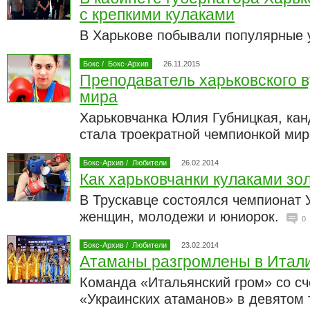
с крепкими кулаками
В Харькове побывали популярные 
Бокс
/
Бокс-Архив
26.11.2015
Преподаватель харьковского 
мира
Харьковчанка Юлия Губницкая, кан
стала троекратной чемпионкой мир
Бокс-Архив
/
Любители
26.02.2014
Как харьковчанки кулаками зо
В Трускавце состоялся чемпионат 
женщин, молодежи и юниорок.
0
Бокс-Архив
/
Любители
23.02.2014
Атаманы разгромлены в Итал
Команда «Итальянский гром» со сч
«Украинских атаманов» в девятом 