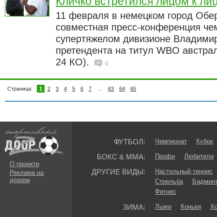
Кличко встретился лицом к ли
11 февраля в немецком город Обе
совместная пресс-конференция ч
супертяжелом дивизионе Владимир 
претендента на титул WBO австрал
24 КО).
0
Страница:
1
2
3
4
5
6
7
...
63
64
65
ФУТБОЛ:
Чемпионат
Кубок
БОКС & ММА:
Профи
Любители
О проекте
ДРУГИЕ ВИДЫ:
Настольный теннис
Реклама на
дозоре
Стрельба
Бадмин
Фитнес
ЗИМА:
Лыжи
Коньки
Хо