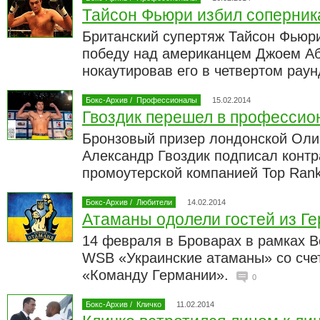
Тайсон Фьюри избил соперни
Британский супертяж Тайсон Фьюри
победу над американцем Джоем Абе
нокаутировав его в четвертом рау
Бокс-Архив
/
Профессионалы
15.02.2014
Гвоздик перешел в професси
Бронзовый призер лондонской Оли
Александр Гвоздик подписал контр
промоутерской компанией Top Ran
Бокс-Архив
/
Любители
14.02.2014
Атаманы одолели гостей из Г
14 февраля в Броварах в рамках В
WSB «Украинские атаманы» со сче
«Команду Германии».
0
Бокс-Архив
/
Кличко
11.02.2014