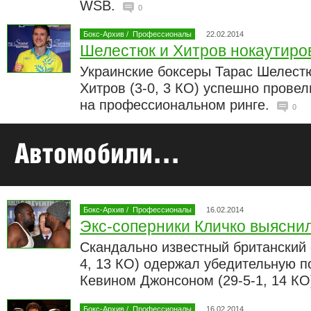
WSB.
0
Бокс-Архив
/
Профессионалы
22.02.2014
Шелестюк и Хитров нокаутиро
Украинские боксеры Тарас Шелестюк
Хитров (3-0, 3 КО) успешно прове
на профессиональном ринге.
0
Бокс-Архив
/
Профессионалы
16.02.2014
Экс-соперники Кличко выясни
Скандально известный британский 
4, 13 КО) одержал убедительную 
Кевином Джонсоном (29-5-1, 14 КО
Бокс-Архив
/
Профессионалы
16.02.2014