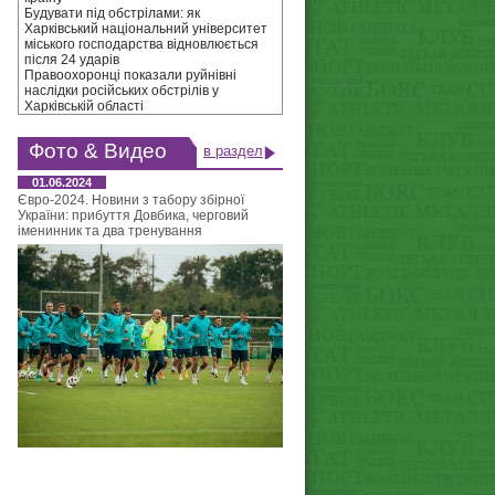
Будувати під обстрілами: як
Харківський національний університет
міського господарства відновлюється
після 24 ударів
Правоохоронці показали руйнівні
наслідки російських обстрілів у
Харківській області
Фото & Видео
в раздел
01.06.2024
Євро-2024. Новини з табору збірної
України: прибуття Довбика, черговий
іменинник та два тренування