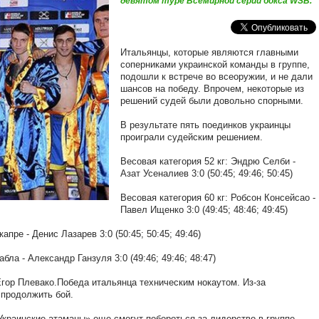
девятом туре Всемирной серии бокса WSB.
Итальянцы, которые являются главными
соперниками украинской команды в группе,
подошли к встрече во всеоружии, и не дали
шансов на победу. Впрочем, некоторые из
решений судей были довольно спорными.
В результате пять поединков украинцы
проиграли судейским решением.
Весовая категория 52 кг: Эндрю Селби -
Азат Усеналиев 3:0 (50:45; 49:46; 50:45)
Весовая категория 60 кг: Робсон Консейсао -
Павел Ищенко 3:0 (49:45; 48:46; 49:45)
пре - Денис Лазарев 3:0 (50:45; 50:45; 49:46)
ла - Александр Ганзуля 3:0 (49:46; 49:46; 48:47)
Егор Плевако.Победа итальянца техническим нокаутом. Из-за
 продолжить бой.
Украинские атаманы» еще смогут побороться за лидерство в группе.