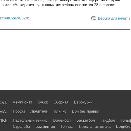
 против «Алжирских пустынных ястребов» состоится 28 февраля.
серия бокса
,
wsb
,
Версия для печати
ОЛ:
Чемпионат
Кубок
Сборная
Еврокубки
МА:
Профи
Любители
Кличко
Бои без правил
ДЫ:
Настольный теннис
Волейбол
Баскетбол
Гандбол
Голь
Стрельба
Бадминтон
Теннис
Тяжелая атлетика
Бодибил