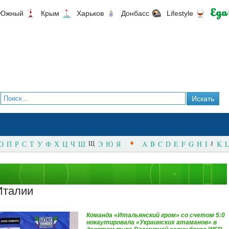
Южный
Крым
Харьков
Донбасс
Lifestyle
О
П
Р
С
Т
У
Ф
Х
Ц
Ч
Ш
Щ
Э
Ю
Я
A
B
C
D
E
F
G
H
I
J
K
L
Италии
Команда «Итальянский гром» со счетом 5:0
нокаутировала «Украинских атаманов» в