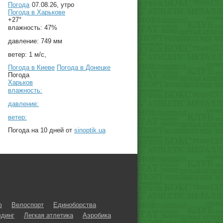
Погода
07.08.26, утро
Погода в
Харькове
+27°
влажность:
47%
давление:
749 мм
ветер:
1 м/с,
Погода в Киеве
Погода в Донецке
Погода
Харьков
влажность:
давление:
ветер:
Погода на 10 дней от
sinoptik.ua
ф
Велоспорт
Единоборства
динг
Легкая атлетика
Аэробика