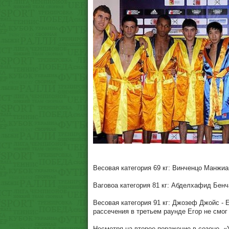
Весовая категория 69 кг: Винченцо Манжиака
Ваговоа категория 81 кг: Абделхафид Бенчаб
Весовая категория 91 кг: Джозеф Джойс - 
рассечения в третьем раунде Егор не смог
Несмотря на второе поражение в сезоне, «