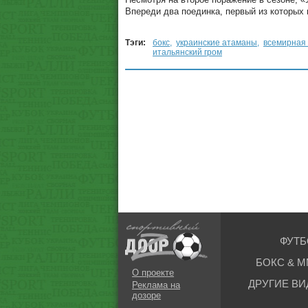
Впереди два поединка, первый из которых
Тэги:
бокс
,
украинские атаманы
,
всемирная 
итальянский гром
ФУТБ
БОКС & М
О проекте
ДРУГИЕ ВИ
Реклама на
дозоре