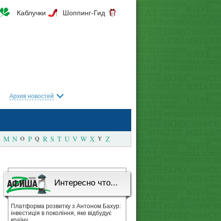
Каблучки
Шоппинг-Гид
Архив новостей
M
N
O
P
Q
R
S
T
U
V
W
X
Y
Z
Интересно что...
Платформа розвитку з Антоном Бахур:
інвестиція в покоління, яке відбудує
країну