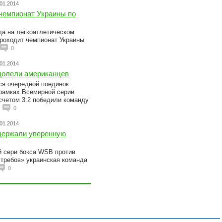
.01.2014
чемпионат Украины по
ода на легкоатлетическом
роходит чемпионат Украины
0
.01.2014
долели американцев
ся очередной поединок
 рамках Всемирной серии
счетом 3:2 победили команду
0
.01.2014
держали уверенную
 сери бокса WSB против
требов» украинская команда
0