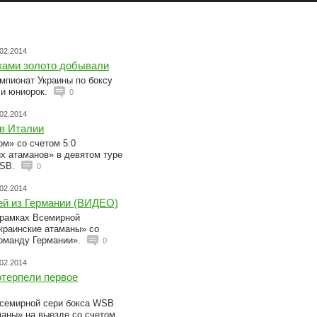
.02.2014
аками золото добывали
мпионат Украины по боксу
 и юниорок.
0
.02.2014
в Италии
м» со счетом 5:0
х атаманов» в девятом туре
WSB.
0
.02.2014
ей из Германии (ВИДЕО)
 рамках Всемирной
краинские атаманы» со
Команду Германии».
0
.02.2014
отерпели первое
Всемирной сери бокса WSB
маны» на выезде со счетом