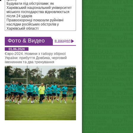
Будувати під обстрілами: як
Харківський національний університет
міського господарства відновлюється
після 24 ударів
Правоохоронці показали руйнівні
наслідки російських обстрілів у
Харківській області
Фото & Видео
в раздел
01.06.2024
Євро-2024. Новини з табору збірної
України: прибуття Довбика, черговий
іменинник та два тренування