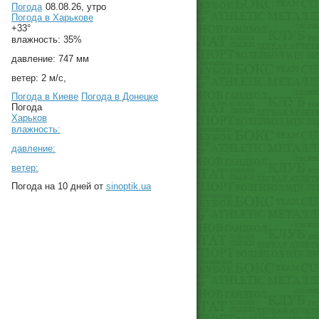
Погода
08.08.26, утро
Погода в
Харькове
+33°
влажность:
35%
давление:
747 мм
ветер:
2 м/с,
Погода в Киеве
Погода в Донецке
Погода
Харьков
влажность:
давление:
ветер:
Погода на 10 дней от
sinoptik.ua