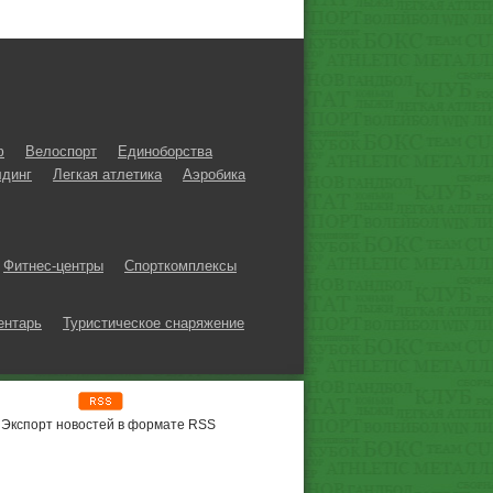
ф
Велоспорт
Единоборства
динг
Легкая атлетика
Аэробика
Фитнес-центры
Спорткомплексы
ентарь
Туристическое снаряжение
Экспорт новостей в формате RSS