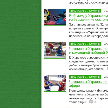
3:2 уступила «Аргентинс
Бокс-Архив
/
Любители
30
Бой между Украинским
из Германии не состои
Запланированная на 31 ян
встреча в рамках Всемир
командами «Украинские а
перенесена на неопредел
Бокс-Архив
/
Любители
27
Чемпионат Украины по 
и командной победой 
В Харькове завершился ч
среди молодежи, по итога
добыли четыре бронзовые
общекомандном зачете.
Бокс-Архив
/
Любители
24
Чемпионат Украины по
эфире
Полуфинальные и финаль
чемпионата Украины по бок
января проходит в Харько
трансляции.
0