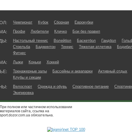
ОЛ:
Чемпионат
Кубок
Сборная
Еврокубки
МА:
Профи
Любители
Кличко
Бои без правил
ДЫ:
Настольный теннис
Волейбол
Баскетбол
Гандбол
Голь
Стрельба
Бадминтон
Теннис
Тяжелая атлетика
Бодибил
Фитнес
МА:
Лыжи
Коньки
Хоккей
ЬЕ:
Тренажерные залы
Бассейны и аквапарки
Активный отдых
Клубы и секции
НЫ:
Велоспорт
Одежда и обувь
Спортивное питание
Спортинв
Экипировка
При полном или частичном использовании
материалов сайта, ссылка на
sport.dozor.com.ua обязательна.