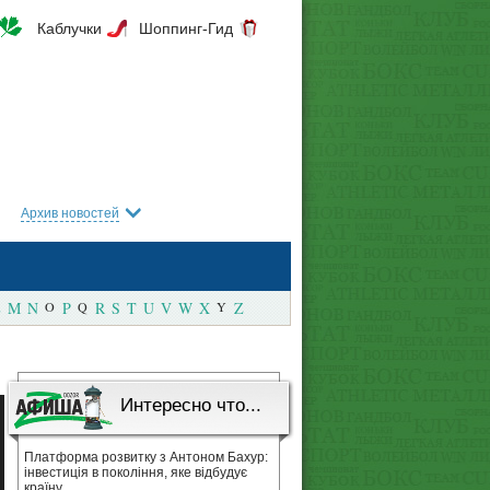
Каблучки
Шоппинг-Гид
Архив новостей
M
N
O
P
Q
R
S
T
U
V
W
X
Y
Z
Интересно что...
Платформа розвитку з Антоном Бахур:
інвестиція в покоління, яке відбудує
країну