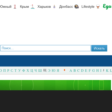
Южный
Крым
Харьков
Донбасс
Lifestyle
О
П
Р
С
Т
У
Ф
Х
Ц
Ч
Ш
Щ
Э
Ю
Я
A
B
C
D
E
F
G
H
I
J
K
L