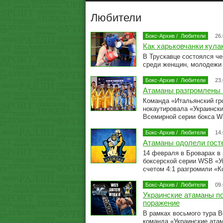
Любители
Бокс-Архив
/
Любители
26
Как харьковчанки кул
В Трускавце состоялся че
среди женщин, молодежи
Бокс-Архив
/
Любители
23
Атаманы разгромлены 
Команда «Итальянский гро
нокаутировала «Украински
Всемирной серии бокса 
Бокс-Архив
/
Любители
14
Атаманы одолели гост
14 февраля в Броварах в
боксерской серии WSB «У
счетом 4:1 разгромили «
Бокс-Архив
/
Любители
09
Украинские атаманы п
поражение
В рамках восьмого тура 
команда «Украинские ата