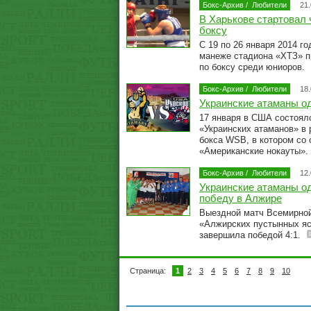
Бокс-Архив
/
Любители
21
В Харькове стартовал 
боксу
С 19 по 26 января 2014 г
манеже стадиона «ХТЗ» п
по боксу среди юниоров.
Бокс-Архив
/
Любители
18
Украинские атаманы о
17 января в США состоял
«Украинских атаманов» в
бокса WSB, в котором со 
«Американские нокауты».
Бокс-Архив
/
Любители
12
Украинские атаманы о
победу в Алжире
Выездной матч Всемирной
«Алжирских пустынных яс
завершила победой 4:1.
Страница:
1
2
3
4
5
6
7
8
9
10