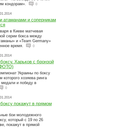
ким кондорам».
0
.01.2014
и атаманами и соперникам
тся
варя в Киеве матчевая
ной серии бокса между
таманы» и «Team Germany»
енное время.
0
.01.2014
боксу. Харьков с бронзой
(ФОТО)
емпионат Украины по боксу
м которого хозяева ринга
 медали и победу в
0
.01.2014
 боксу покажут в прямом
ные бои молодежного
су, который с 19 по 26
ве, покажут в прямой