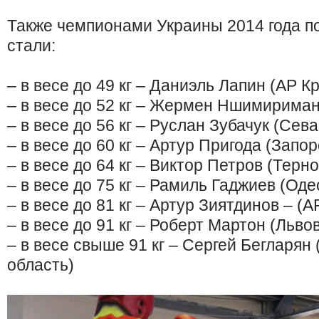
Также чемпионами Украины 2014 года п
стали:
– в весе до 49 кг – Даниэль Лапин (АР К
– в весе до 52 кг – Жермен Ншимириман
– в весе до 56 кг – Руслан Зубачук (Сев
– в весе до 60 кг – Артур Пригода (Запо
– в весе до 64 кг – Виктор Петров (Терн
– в весе до 75 кг – Рамиль Гаджиев (Оде
– в весе до 81 кг – Артур Зиятдинов – (
– в весе до 91 кг – Роберт Мартон (Льво
– в весе свыше 91 кг – Сергей Бегларян
область)