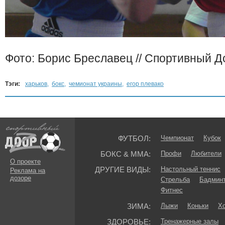
Фото: Борис Бреславец // Спортивный Д
Тэги:
харьков
,
бокс
,
чемионат украины
,
егор плевако
ФУТБОЛ:
Чемпионат
Кубок
БОКС & ММА:
Профи
Любители
О проекте
ДРУГИЕ ВИДЫ:
Настольный теннис
Реклама на
дозоре
Стрельба
Бадмин
Фитнес
ЗИМА:
Лыжи
Коньки
Хо
ЗДОРОВЬЕ:
Тренажерные залы