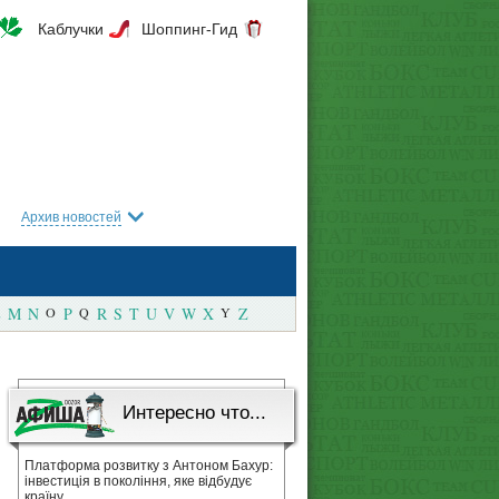
Каблучки
Шоппинг-Гид
Архив новостей
M
N
O
P
Q
R
S
T
U
V
W
X
Y
Z
Интересно что...
Платформа розвитку з Антоном Бахур:
інвестиція в покоління, яке відбудує
країну