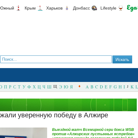
Южный
Крым
Харьков
Донбасс
Lifestyle
О
П
Р
С
Т
У
Ф
Х
Ц
Ч
Ш
Щ
Э
Ю
Я
A
B
C
D
E
F
G
H
I
J
K
L
ржали уверенную победу в Алжире
Выездной матч Всемирной сери бокса WSB
против «Алжирских пустынных ястребов»