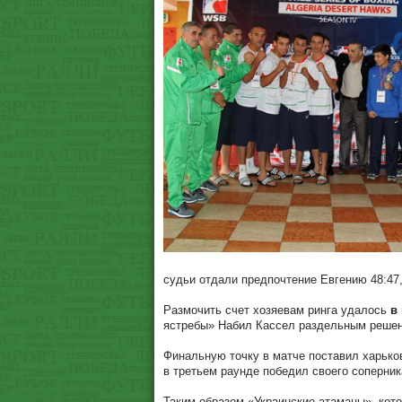
судьи отдали предпочтение Евгению 48:47, 
Размочить счет хозяевам ринга удалось
в 
ястребы» Набил Кассел раздельным решени
Финальную точку в матче поставил харько
в третьем раунде победил своего соперни
Таким образом «Украинские атаманы», кото