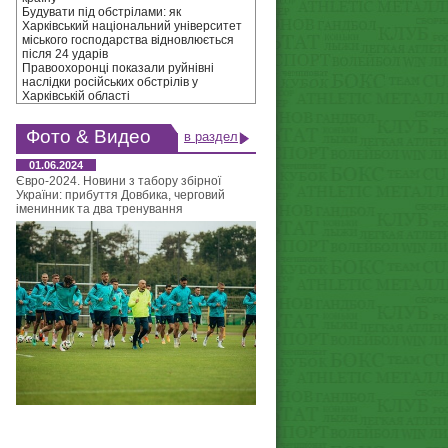
Будувати під обстрілами: як
Харківський національний університет
міського господарства відновлюється
після 24 ударів
Правоохоронці показали руйнівні
наслідки російських обстрілів у
Харківській області
Фото & Видео
в раздел
01.06.2024
Євро-2024. Новини з табору збірної
України: прибуття Довбика, черговий
іменинник та два тренування