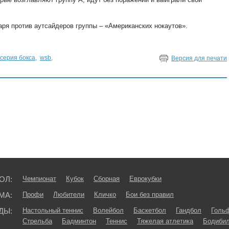
ря против аутсайдеров группы – «Американских нокаутов».
серия бокса
,
wsb
,
Версия для печати
ОЛ:
Чемпионат
Кубок
Сборная
Еврокубки
МА:
Профи
Любители
Кличко
Бои без правил
ДЫ:
Настольный теннис
Волейбол
Баскетбол
Гандбол
Голь
Стрельба
Бадминтон
Теннис
Тяжелая атлетика
Бодибил