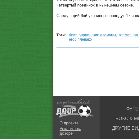
четвертый поединок в нынешнем сезоне.
Следующий бой украинцы проведут 17 янва
Тэги:
бокс
,
украинские атаманы
,
всемирная 
егор плевако
ФУТБ
БОКС & М
О проекте
ДРУГИЕ ВИ
Реклама на
дозоре