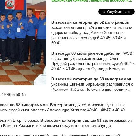
украинская команда завершила победой 4:1.
В весовой категории до 52
килограммов
казахский легионер «Украинских атаманов»
одержал победу над Амине Хентаче по
решению всех трех судей 49:45, 50:45 и
50:41.
В весе до 60 килограммов
дебютант WSB
в составе украинской команды Олег
Прудкий раздельным решением судей 46:49,
49:47 и 49:46 одолел Оуалида Белаура.
В весовой категории до 69 килограммов
украинец Евгений Барабанов расправился с
Фехимом Чабане. По окончанию поединка
49:46 и 50:45.
весе до 82 килограммов
. Боксер команды «Алжирские пустынные
ем судей смог одолеть Александра Хижняка 49:46 , 48:47 и 46:49.
вчанин Егор Плевако.
В весовой категории свыше 91 килограмма
он
ка Камела Рахмани техническим нокаутом в третьем раунде.
рые возглавляют группу А, идут без поражений и выиграли свой