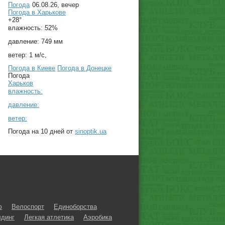
Погода
06.08.26, вечер
Погода в
Харькове
+28°
влажность:
52%
давление:
749 мм
ветер:
1 м/с,
Погода в Киеве
Погода в Донецке
Погода
Харьков
влажность:
давление:
ветер:
Погода на 10 дней от
sinoptik.ua
ф
Велоспорт
Единоборства
динг
Легкая атлетика
Аэробика