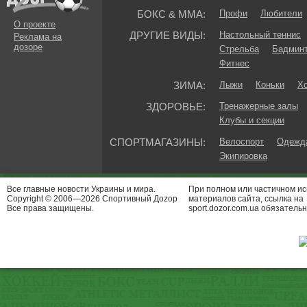
БОКС & ММА:
Профи
Любители
О проекте
ДРУГИЕ ВИДЫ:
Настольный теннис
Реклама на
дозоре
Стрельба
Бадмин
Фитнес
ЗИМА:
Лыжи
Коньки
Хо
ЗДОРОВЬЕ:
Тренажерные залы
Клубы и секции
СПОРТМАГАЗИНЫ:
Велоспорт
Одежда
Экипировка
Все главные новости Украины и мира.
При полном или частичном и
Copyright © 2006—2026 Спортивный Доzор
материалов сайта, ссылка на
Все права защищены.
sport.dozor.com.ua обязательн