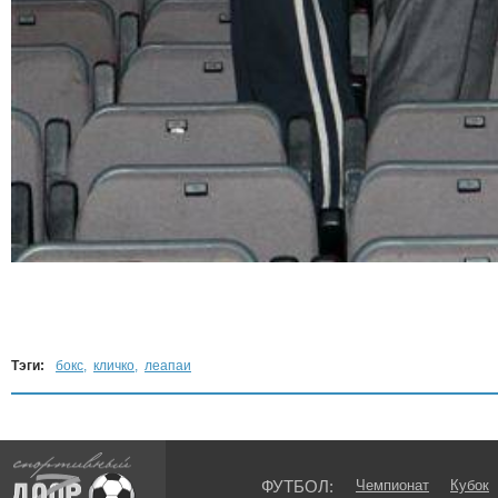
Тэги:
бокс
,
кличко
,
леапаи
ФУТБОЛ:
Чемпионат
Кубок