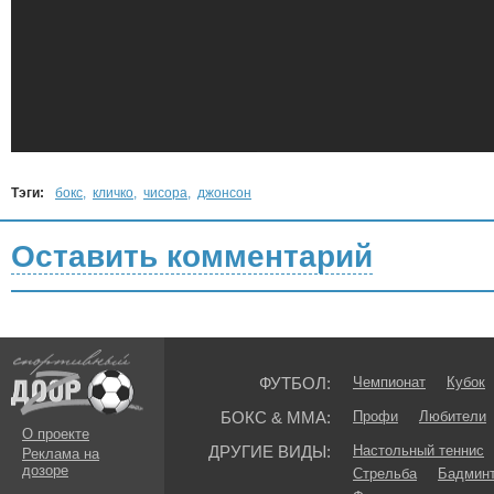
Тэги:
бокс
,
кличко
,
чисора
,
джонсон
Оставить комментарий
ФУТБОЛ:
Чемпионат
Кубок
БОКС & ММА:
Профи
Любители
О проекте
ДРУГИЕ ВИДЫ:
Настольный теннис
Реклама на
дозоре
Стрельба
Бадмин