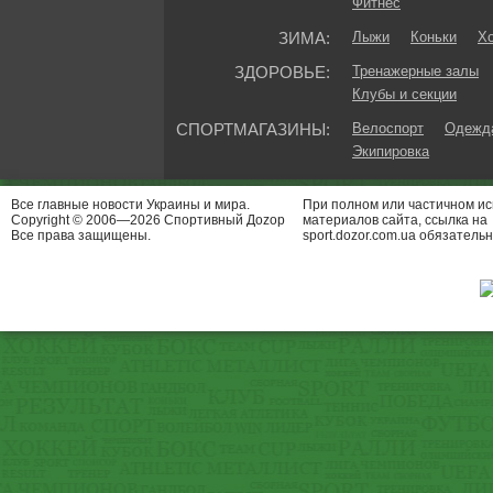
Фитнес
ЗИМА:
Лыжи
Коньки
Хо
ЗДОРОВЬЕ:
Тренажерные залы
Клубы и секции
СПОРТМАГАЗИНЫ:
Велоспорт
Одежда
Экипировка
Все главные новости Украины и мира.
При полном или частичном и
Copyright © 2006—2026 Спортивный Доzор
материалов сайта, ссылка на
Все права защищены.
sport.dozor.com.ua обязательн