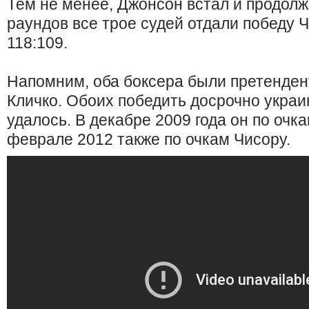
Тем не менее, Джонсон встал и продолж
раундов все трое судей отдали победу Чи
118:109.
Напомним, оба боксера были претенден
Кличко. Обоих победить досрочно укра
удалось. В декабре 2009 года он по очк
феврале 2012 также по очкам Чисору.