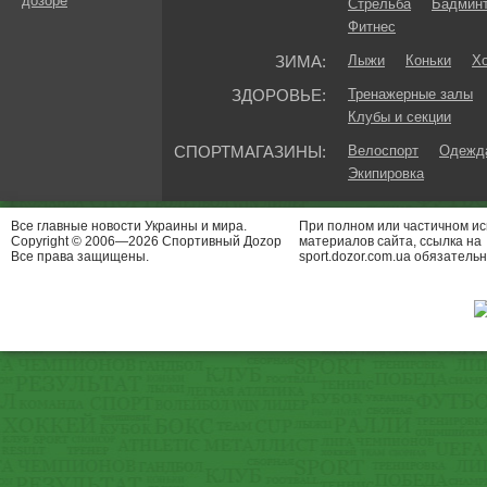
дозоре
Стрельба
Бадмин
Фитнес
ЗИМА:
Лыжи
Коньки
Хо
ЗДОРОВЬЕ:
Тренажерные залы
Клубы и секции
СПОРТМАГАЗИНЫ:
Велоспорт
Одежда
Экипировка
Все главные новости Украины и мира.
При полном или частичном и
Copyright © 2006—2026 Спортивный Доzор
материалов сайта, ссылка на
Все права защищены.
sport.dozor.com.ua обязательн