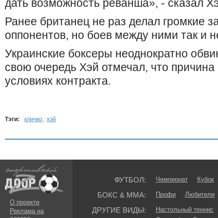
дать возможность реванша», - сказал Хэ
Ранее британец не раз делал громкие з
оппонентов, но боев между ними так и 
Украинские боксеры неоднократно обвин
свою очередь Хэй отмечал, что причина 
условиях контракта.
Тэги:
кличко
,
хэй
ФУТБОЛ:
Чемпионат
Кубок
БОКС & ММА:
Профи
Любители
О проекте
ДРУГИЕ ВИДЫ:
Настольный теннис
Реклама на