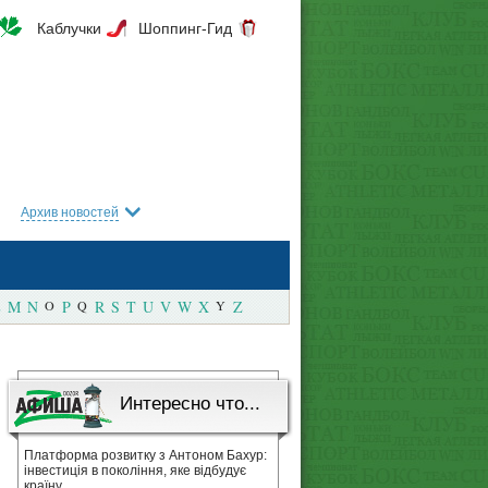
Каблучки
Шоппинг-Гид
Архив новостей
M
N
O
P
Q
R
S
T
U
V
W
X
Y
Z
Интересно что...
Платформа розвитку з Антоном Бахур:
інвестиція в покоління, яке відбудує
країну