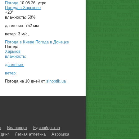
Погода
10.08.26, утро
Погода в
Харькове
+20°
влажность:
58%
давление:
752 мм
ветер:
3 м/с,
Погода в Киеве
Погода в Донецке
Погода
Харьков
влажность:
давление:
ветер:
Погода на 10 дней от
sinoptik.ua
ф
Велоспорт
Единоборства
динг
Легкая атлетика
Аэробика