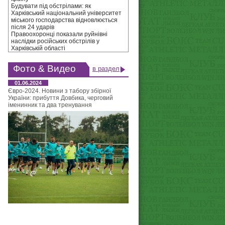
Будувати під обстрілами: як
Харківський національний університет
міського господарства відновлюється
після 24 ударів
Правоохоронці показали руйнівні
наслідки російських обстрілів у
Харківській області
Фото & Видео
в раздел
01.06.2024
Євро-2024. Новини з табору збірної
України: прибуття Довбика, черговий
іменинник та два тренування