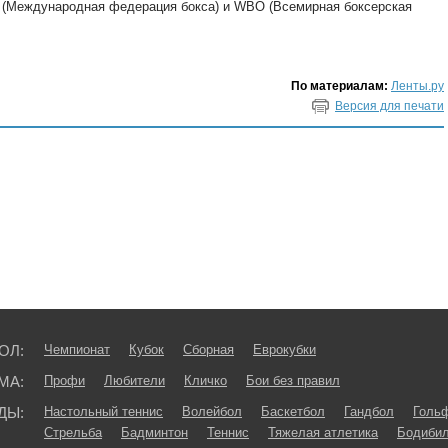
F (Международная федерация бокса) и WBO (Всемирная боксерская
По материалам:
Ленты.ру
Версия для печати
ОЛ:
Чемпионат
Кубок
Сборная
Еврокубки
МА:
Профи
Любители
Кличко
Бои без правил
ДЫ:
Настольный теннис
Волейбол
Баскетбол
Гандбол
Голь
Стрельба
Бадминтон
Теннис
Тяжелая атлетика
Бодибил