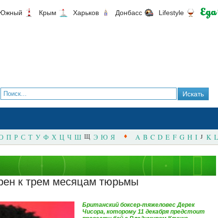
Южный
Крым
Харьков
Донбасс
Lifestyle
О
П
Р
С
Т
У
Ф
Х
Ц
Ч
Ш
Щ
Э
Ю
Я
A
B
C
D
E
F
G
H
I
J
K
L
рен к трем месяцам тюрьмы
Британский боксер-тяжеловес Дерек
Чисора, которому 11 декабря предстоит