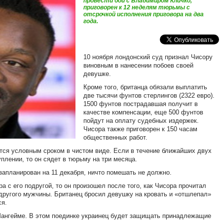
провести бой с Владимиром Кличко,
приговорен к 12 неделям тюрьмы с
отсрочкой исполнения приговора на два
года.
10 ноября лондонский суд признал Чисору
виновным в нанесении побоев своей
девушке.
Кроме того, британца обязали выплатить
две тысячи фунтов стерлингов (2322 евро).
1500 фунтов пострадавшая получит в
качестве компенсации, еще 500 фунтов
пойдут на оплату судебных издержек.
Чисора также приговорен к 150 часам
общественных работ.
ется условным сроком в чистом виде. Если в течение ближайших двух
плении, то он сядет в тюрьму на три месяца.
 запланирован на 11 декабря, ничто помешать не должно.
а с его подругой, то он произошел после того, как Чисора прочитал
ругого мужчины. Британец бросил девушку на кровать и «отшлепал»
ся.
Мангейме. В этом поединке украинец будет защищать принадлежащие