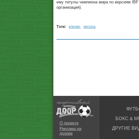
ему титулы чемпиона мира по версиям IB
организация).
Тэги:
кличко
,
чисора
ФУТБ
БОКС & М
О проекте
ДРУГИЕ ВИ
Реклама на
дозоре