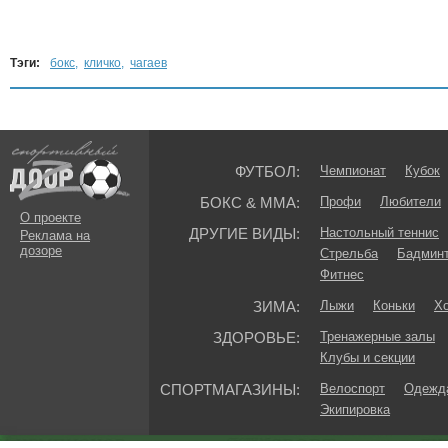
Тэги:
бокс
,
кличко
,
чагаев
ФУТБОЛ:
Чемпионат
Кубок
БОКС & ММА:
Профи
Любители
О проекте
ДРУГИЕ ВИДЫ:
Настольный теннис
Реклама на
дозоре
Стрельба
Бадмин
Фитнес
ЗИМА:
Лыжи
Коньки
Хо
ЗДОРОВЬЕ:
Тренажерные залы
Клубы и секции
СПОРТМАГАЗИНЫ:
Велоспорт
Одежда
Экипировка