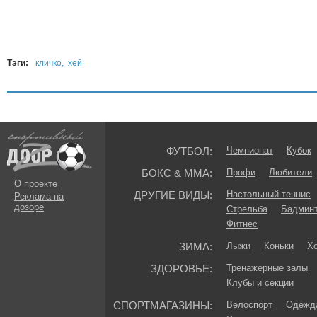
Тэги:
кличко
,
хей
ФУТБОЛ:
Чемпионат
Кубок
БОКС & ММА:
Профи
Любители
О проекте
ДРУГИЕ ВИДЫ:
Настольный теннис
Реклама на
дозоре
Стрельба
Бадмин
Фитнес
ЗИМА:
Лыжи
Коньки
Хо
ЗДОРОВЬЕ:
Тренажерные залы
Клубы и секции
СПОРТМАГАЗИНЫ:
Велоспорт
Одежда