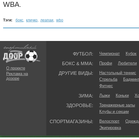
WBA.
Тэги:
бокс
,
кличко
,
леапаи
,
wbo
ФУТБОЛ:
Чемпионат
Кубок
БОКС & ММА:
Профи
Любители
О проекте
ДРУГИЕ ВИДЫ:
Настольный теннис
Реклама на
дозоре
Стрельба
Бадмин
Фитнес
ЗИМА:
Лыжи
Коньки
Хо
ЗДОРОВЬЕ:
Тренажерные залы
Клубы и секции
СПОРТМАГАЗИНЫ:
Велоспорт
Одежда
Экипировка