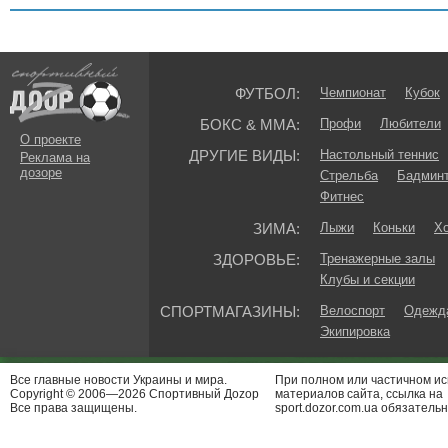
ФУТБОЛ:
Чемпионат
Кубок
БОКС & ММА:
Профи
Любители
О проекте
ДРУГИЕ ВИДЫ:
Настольный теннис
Реклама на
дозоре
Стрельба
Бадмин
Фитнес
ЗИМА:
Лыжи
Коньки
Хо
ЗДОРОВЬЕ:
Тренажерные залы
Клубы и секции
СПОРТМАГАЗИНЫ:
Велоспорт
Одежда
Экипировка
Все главные новости Украины и мира.
При полном или частичном и
Copyright © 2006—2026 Спортивный Доzор
материалов сайта, ссылка на
Все права защищены.
sport.dozor.com.ua обязательн