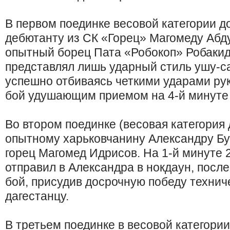
В первом поединке весовой категории д
дебютанту из СК «Горец» Магомеду Абд
опытный борец Пата «Робокоп» Робакид
представлял лишь ударный стиль ушу-са
успешно отбиваясь четкими ударами рук 
бой удушающим приемом на 4-й минуте 
Во втором поединке (весовая категория
опытному харьковчанину Александру Бу
горец Магомед Идрисов. На 1-й минуте 
отправил в Александра в нокдаун, посл
бой, присудив досрочную победу техни
дагестанцу.
В третьем поединке в весовой категори