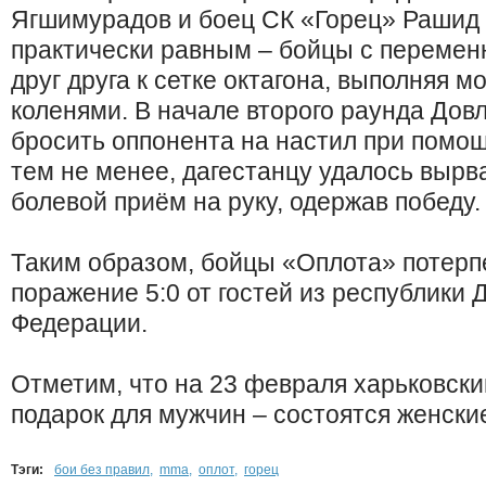
Ягшимурадов и боец СК «Горец» Рашид
практически равным – бойцы с переме
друг друга к сетке октагона, выполняя 
коленями. В начале второго раунда Дов
бросить оппонента на настил при помо
тем не менее, дагестанцу удалось вырв
болевой приём на руку, одержав победу.
Таким образом, бойцы «Оплота» потерп
поражение 5:0 от гостей из республики 
Федерации.
Отметим, что на 23 февраля харьковски
подарок для мужчин – состоятся женски
Тэги:
бои без правил
,
mma
,
оплот
,
горец