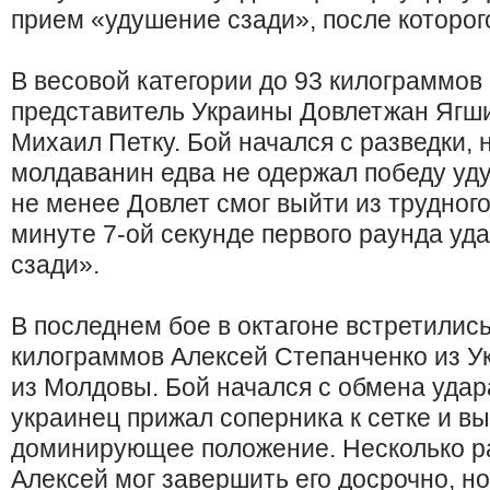
прием «удушение сзади», после которого
В весовой категории до 93 килограммов
представитель Украины Довлетжан Ягш
Михаил Петку. Бой начался с разведки, н
молдаванин едва не одержал победу у
не менее Довлет смог выйти из трудного
минуте 7-ой секунде первого раунда уд
сзади».
В последнем бое в октагоне встретилис
килограммов Алексей Степанченко из У
из Молдовы. Бой начался с обмена удар
украинец прижал соперника к сетке и в
доминирующее положение. Несколько ра
Алексей мог завершить его досрочно, н