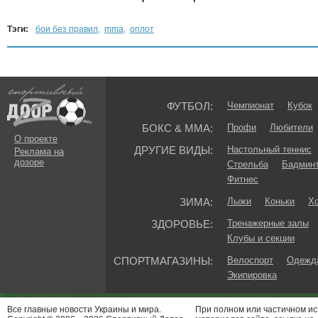
Тэги:
бои без правил
,
mma
,
оплот
ФУТБОЛ:
Чемпионат
Кубок
БОКС & ММА:
Профи
Любители
О проекте
ДРУГИЕ ВИДЫ:
Настольный теннис
Реклама на
дозоре
Стрельба
Бадмин
Фитнес
ЗИМА:
Лыжи
Коньки
Хо
ЗДОРОВЬЕ:
Тренажерные залы
Клубы и секции
СПОРТМАГАЗИНЫ:
Велоспорт
Одежда
Экипировка
Все главные новости Украины и мира.
При полном или частичном и