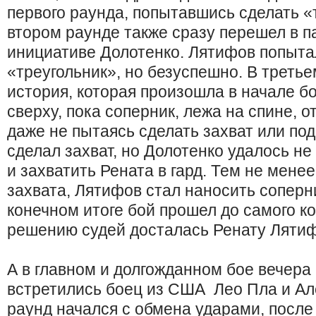
первого раунда, попытавшись сделать «
втором раунде также сразу перешел в па
инициативе Долотенко. Лятифов попыта
«треугольник», но безуспешно. В треть
история, которая произошла в начале б
сверху, пока соперник, лежа на спине, о
даже не пытаясь сделать захват или под
сделал захват, но Долотенко удалось не
и захватить Рената в гард. Тем не менее
захвата, Лятифов стал наносить соперни
конечном итоге бой прошел до самого ко
решению судей досталась Ренату Лятиф
А в главном и долгожданном бое вечера
встретились боец из США Лео Пла и Ал
раунд начался с обмена ударами, после 