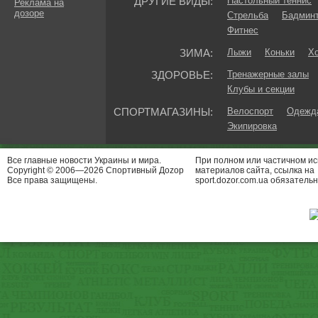
ДРУГИЕ ВИДЫ:
Настольный теннис
Реклама на
дозоре
Стрельба
Бадмин
Фитнес
ЗИМА:
Лыжи
Коньки
Хо
ЗДОРОВЬЕ:
Тренажерные залы
Клубы и секции
СПОРТМАГАЗИНЫ:
Велоспорт
Одежда
Экипировка
Все главные новости Украины и мира.
При полном или частичном и
Copyright © 2006—2026 Спортивный Доzор
материалов сайта, ссылка на
Все права защищены.
sport.dozor.com.ua обязательн