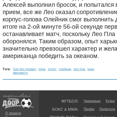
Алексей выполнил бросок, и попыталс
прием, все же Лео оказал сопротивление
корпус-голова Олейник смог выполнить 
итоге на 2-ой минуте 56-ой секунде пе
останавливает матч, поскольку Лео Пла
оборонялся. Таким образом, опыт харьк
значительно превзошел характер и жел
американца победить за океаном.
Тэги:
бои без правил
,
mma
,
оплот
,
олейник
,
лео пла
,
клан
минамото
ФУТБОЛ:
Чемпионат
Кубок
БОКС & ММА:
Профи
Любители
О проекте