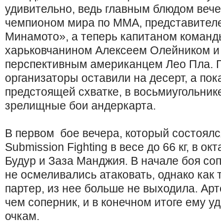
удивительно, ведь главным блюдом веч
чемпионом мира по ММА, представител
Минамото», а теперь капитаном коман
харьковчанином Алексеем Олейником и
перспективным американцем Лео Пла. П
организаторы оставили на десерт, а пок
предстоящей схватке, в восьмиугольник
зрелищные бои андеркарта.
В первом бое вечера, который состоял
Submission Fighting в весе до 66 кг, в о
Будур и Заза Манджия. В начале боя со
не осмеливались атаковать, однако как 
партер, из нее больше не выходила. Ар
чем соперник, и в конечном итоге ему у
очкам.