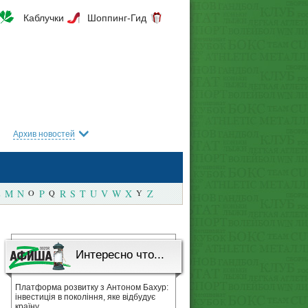
Каблучки
Шоппинг-Гид
Архив новостей
M
N
O
P
Q
R
S
T
U
V
W
X
Y
Z
Интересно что...
Платформа розвитку з Антоном Бахур:
інвестиція в покоління, яке відбудує
країну