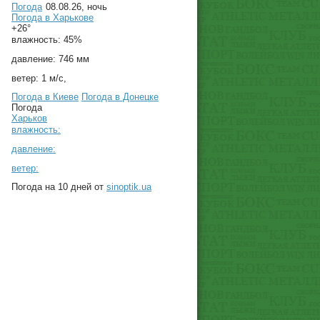
Погода
08.08.26, ночь
Погода в
Харькове
+26°
влажность:
45%
давление:
746 мм
ветер:
1 м/с,
Погода в Киеве
Погода в Донецке
Погода
Харьков
влажность:
давление:
ветер:
Погода на 10 дней от
sinoptik.ua