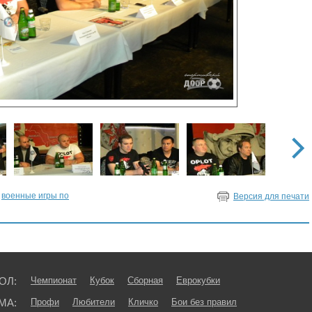
,
военные игры по
Версия для печати
ОЛ:
Чемпионат
Кубок
Сборная
Еврокубки
МА:
Профи
Любители
Кличко
Бои без правил