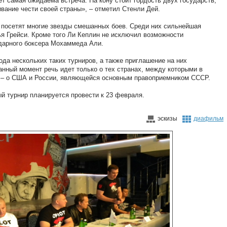
дет самая ожидаема встреча. На кону стоит гордость двух государств,
ивание чести своей страны», – отметил Стенли Дей.
й посетят многие звезды смешанных боев. Среди них сильнейшая
ья Грейси. Кроме того Ли Кеплин не исключил возможности
ндарного боксера Мохаммеда Али.
ода нескольких таких турниров, а также приглашение на них
анный момент речь идет только о тех странах, между которыми в
» – о США и России, являющейся основным правоприемником СССР.
й турнир планируется провести к 23 февраля.
эскизы
диафильм