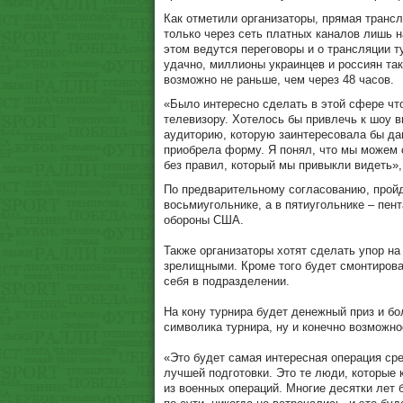
Как отметили организаторы, прямая трансл
только через сеть платных каналов лишь н
этом ведутся переговоры и о трансляции 
удачно, миллионы украинцев и россиян так
возможно не раньше, чем через 48 часов.
«Было интересно сделать в этой сфере что-
телевизору. Хотелось бы привлечь к шоу в
аудиторию, которую заинтересовала бы дан
приобрела форму. Я понял, что мы можем 
без правил, который мы привыкли видеть»,
По предварительному согласованию, пройд
восьмиугольнике, а в пятиугольнике – пен
обороны США.
Также организаторы хотят сделать упор на
зрелищными. Кроме того будет смонтирова
себя в подразделении.
На кону турнира будет денежный приз и бо
символика турнира, ну и конечно возможно
«Это будет самая интересная операция ср
лучшей подготовки. Это те люди, которые 
из военных операций. Многие десятки лет