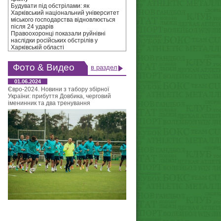
Будувати під обстрілами: як
Харківський національний університет
міського господарства відновлюється
після 24 ударів
Правоохоронці показали руйнівні
наслідки російських обстрілів у
Харківській області
Фото & Видео
в раздел
01.06.2024
Євро-2024. Новини з табору збірної
України: прибуття Довбика, черговий
іменинник та два тренування