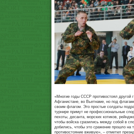
«Многие годы СССР противостоял другой г
Афганистане, во Вьетнаме, но под флагами
своим флагом. Это простые солдаты подр
турнире примут не профессиональные спор
пехоты, десанта, морских котиков, рейндж
чтобы войска сразились между собой в сп
добились, чтобы это сражение прошло на т
противостояние вживую», – отметил прези