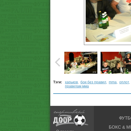
Тэги:
харьков
,
бои без правил
,
mma
,
оплот
правилам мма
ФУТБ
БОКС & М