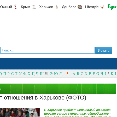
Южный
Крым
Харьков
Донбасс
Lifestyle
О
П
Р
С
Т
У
Ф
Х
Ц
Ч
Ш
Щ
Э
Ю
Я
A
B
C
D
E
F
G
H
I
J
K
L
л
т отношения в Харькове (ФОТО)
В Харькове пройдет небывалый до этого
проект в мире смешанных единоборств –