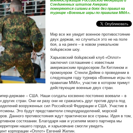
военнослужащие Российской Федерации и
Соединенных штатов Америки
померяются силами в боях без правил на
турнире «Военные игры по правилам ММА».
Мир все же увидит военное противостояние
двух держав, но случиться это не на поле
боя, а на ринге – в новом уникальном
бойцовском шоу.
Харьковский бойцовский клуб «Оплот»
заключил соглашение с известным
американским продюсером Ли Кетлином и
промоуером Стенли Дейем о проведении в
следующем году турнира «Военные игры по
правилам ММА», участие в котором примут
действующие военные двух стран.
ипер-державе – США. Наши солдаты косвенно постоянно воевали – в
 других стран. Они ни разу они не сражались друг против друга под
азделений вооруженных сил Российской Федерации и США. Участие в
тсмены. Это будут представители спецподразделений, морской
еров. Данного противостояния ждут практически все страны. Идея в том,
ортивном состязании. Благодаря нам и усилиям моего партнера мы
ерритории нашего города, и харьковчане смогли увидеть
дент корпорации «Оплот» Евгений Жилин.