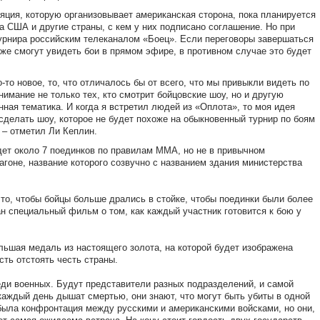
яция, которую организовывает американская сторона, пока планируется
а США и другие страны, с кем у них подписано соглашение. Но при
турнира российским телеканалом «Боец». Если переговоры завершаться
же смогут увидеть бои в прямом эфире, в противном случае это будет
то новое, то, что отличалось бы от всего, что мы привыкли видеть по
нимание не только тех, кто смотрит бойцовские шоу, но и другую
ная тематика. И когда я встретил людей из «Оплота», то моя идея
сделать шоу, которое не будет похоже на обыкновенный турнир по боям
 – отметил Ли Кеплин.
ет около 7 поединков по правилам ММА, но не в привычном
тагоне, название которого созвучно с названием здания министерства
 то, чтобы бойцы больше дрались в стойке, чтобы поединки были более
н специальный фильм о том, как каждый участник готовится к бою у
льшая медаль из настоящего золота, на которой будет изображена
сть отстоять честь страны.
еди военных. Будут представители разных подразделений, и самой
каждый день дышат смертью, они знают, что могут быть убиты в одной
 была конфронтация между русскими и американскими войсками, но они,