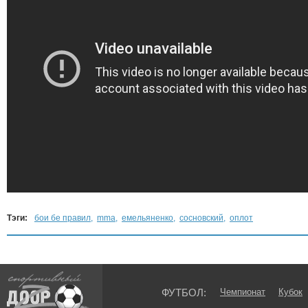
Тэги:
бои бе правил
,
mma
,
емельяненко
,
сосновский
,
оплот
ФУТБОЛ:
Чемпионат
Кубок