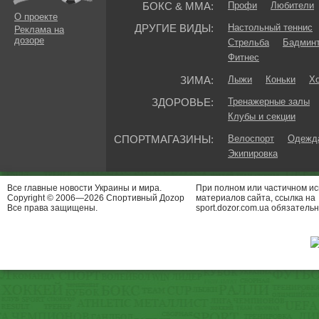
БОКС & ММА:
Профи
Любители
О проекте
ДРУГИЕ ВИДЫ:
Настольный теннис
Реклама на
дозоре
Стрельба
Бадмин
Фитнес
ЗИМА:
Лыжи
Коньки
Хо
ЗДОРОВЬЕ:
Тренажерные залы
Клубы и секции
СПОРТМАГАЗИНЫ:
Велоспорт
Одежда
Экипировка
Все главные новости Украины и мира.
При полном или частичном и
Copyright © 2006—2026 Спортивный Доzор
материалов сайта, ссылка на
Все права защищены.
sport.dozor.com.ua обязательн