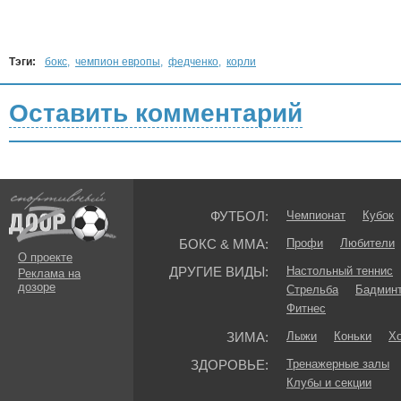
Тэги:
бокс
,
чемпион европы
,
федченко
,
корли
Оставить комментарий
ФУТБОЛ:
Чемпионат
Кубок
БОКС & ММА:
Профи
Любители
О проекте
ДРУГИЕ ВИДЫ:
Настольный теннис
Реклама на
дозоре
Стрельба
Бадмин
Фитнес
ЗИМА:
Лыжи
Коньки
Хо
ЗДОРОВЬЕ:
Тренажерные залы
Клубы и секции