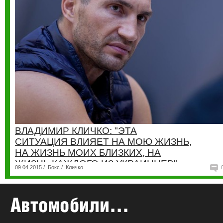
ВЛАДИМИР КЛИЧКО: "ЭТА
СИТУАЦИЯ ВЛИЯЕТ НА МОЮ ЖИЗНЬ,
НА ЖИЗНЬ МОИХ БЛИЗКИХ, НА
ЖИЗНЬ КАЖДОГО ИЗ УКРАИНЦЕВ"
09.04.2015 /
Бокс
/
Кличко