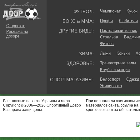
ФУТБОЛ:
Чемпионат
Кубок
БОКС & ММА:
Профи
Любители
О проекте
ДРУГИЕ ВИДЫ:
Настольный теннис
Реклама на
дозоре
Стрельба
Бадмин
Фитнес
ЗИМА:
Лыжи
Коньки
Хо
ЗДОРОВЬЕ:
Тренажерные залы
Клубы и секции
СПОРТМАГАЗИНЫ:
Велоспорт
Одежда
Экипировка
Все главные новости Украины и мира.
При полном или частичном и
Copyright © 2006—2026 Спортивный Доzор
материалов сайта, ссылка на
Все права защищены.
sport.dozor.com.ua обязательн