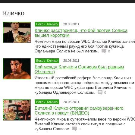
Кличко
Бокс
/
Кличко
20.03.2011
Кличко расстроился, что бой против Солиса
вышел коротким
Чемпион мира по версии WBC Виталий Кличко заявил
что единственный раунд его боя против кубинца
Одланьера Солиса не был легким.
0
Бокс
/
Кличко
20.03.2011
Бой между Кличко и Солисом был равным
(Эксперт)
Известный российский рефери Александр Калинкин
прокомментировал исход поединка между чемпионом
мира по версии WBC украинцем Виталием Кличко и
кубинцем Одланьером Солисом.
0
Бокс
/
Кличко
20.03.2011
Виталий Кличко отправил самоуверенного
Солиса в нокаут (ВИДЕО)
Чемпионом мира в супертяжёлом весе по версии WB
Виталий Кличко отстоял свой титул в поединке с
кубинцем Солисом
0