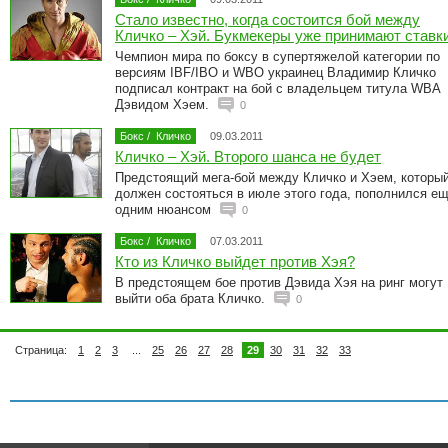
Стало известно, когда состоится бой между
Кличко – Хэй. Букмекеры уже принимают ставк
Чемпион мира по боксу в супертяжелой категории по
версиям IBF/IBO и WBO украинец Владимир Кличко
подписал контракт на бой с владельцем титула WBA
Дэвидом Хэем.
0
Бокс
/
Кличко
09.03.2011
Кличко – Хэй. Второго шанса не будет
Предстоящий мега-бой между Кличко и Хэем, которы
должен состояться в июле этого года, пополнился е
одним нюансом
0
Бокс
/
Кличко
07.03.2011
Кто из Кличко выйдет против Хэя?
В предстоящем бое против Дэвида Хэя на ринг могут
выйти оба брата Кличко.
0
Страница:
1
2
3
...
25
26
27
28
29
30
31
32
33