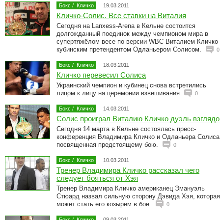
Бокс
/
Кличко
19.03.2011
Кличко-Солис. Все ставки на Виталия
Сегодня на Lanxess-Arena в Кельне состоится
долгожданный поединок между чемпионом мира в
супертяжёлом весе по версии WBC Виталием Кличко
кубинским претендентом Одланьером Солисом.
0
Бокс
/
Кличко
18.03.2011
Кличко перевесил Солиса
Украинский чемпион и кубинец снова встретились
лицом к лицу на церемонии взвешивания
0
Бокс
/
Кличко
14.03.2011
Солис проиграл Виталию Кличко дуэль взглядо
Сегодня 14 марта в Кельне состоялась пресс-
конференция Владимира Кличко и Одланьера Солиса
посвященная предстоящему бою.
0
Бокс
/
Кличко
10.03.2011
Тренер Владимира Кличко рассказал чего
следует бояться от Хэя
Тренер Владимира Кличко американец Эмануэль
Стюард назвал сильную сторону Дэвида Хэя, которая
может стать его козырем в бое.
0
Бокс
/
Кличко
09.03.2011