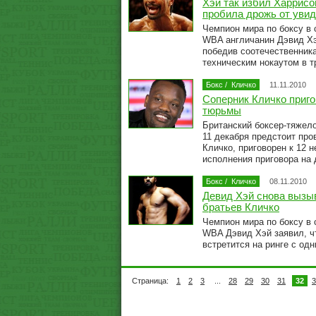
Хэй так избил Харрисо
пробила дрожь от увид
Чемпион мира по боксу в 
WBA англичанин Дэвид Хэ
победив соотечественник
техническим нокаутом в 
Бокс
/
Кличко
11.11.2010
Соперник Кличко приго
тюрьмы
Британский боксер-тяжел
11 декабря предстоит пр
Кличко, приговорен к 12 
исполнения приговора на 
Бокс
/
Кличко
08.11.2010
Девид Хэй снова вызыв
братьев Кличко
Чемпион мира по боксу в 
WBA Дэвид Хэй заявил, чт
встретится на ринге с од
Страница:
1
2
3
...
28
29
30
31
32
3