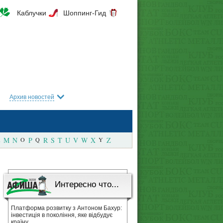
Каблучки
Шоппинг-Гид
Архив новостей
M
N
O
P
Q
R
S
T
U
V
W
X
Y
Z
Интересно что...
Платформа розвитку з Антоном Бахур:
інвестиція в покоління, яке відбудує
країну