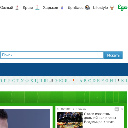
Южный
Крым
Харьков
Донбасс
Lifestyle
О
П
Р
С
Т
У
Ф
Х
Ц
Ч
Ш
Щ
Э
Ю
Я
A
B
C
D
E
F
G
H
I
J
K
L
10.02.2015 /
Кличко
0
Стали известны
дальнейшие планы
Владимира Кличко