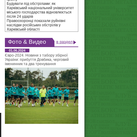
Будувати під обстрілами: як
Харківський національний університет
міського господарства відновлюється
після 24 ударів
Правоохоронці показали руйнівні
наслідки російських обстрілів у
Харківській області
Фото & Видео
в раздел
01.06.2024
Євро-2024. Новини з табору збірної
України: прибуття Довбика, черговий
іменинник та два тренування