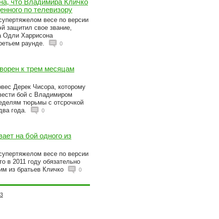
на, что Владимира Кличко
енного по телевизору
супертяжелом весе по версии
й защитил свое звание,
а Одли Харрисона
третьем раунде.
0
ворен к трем месяцам
овес Дерек Чисора, которому
овести бой с Владимиром
неделям тюрьмы с отсрочкой
два года.
0
ает на бой одного из
супертяжелом весе по версии
о в 2011 году обязательно
ним из братьев Кличко
0
3