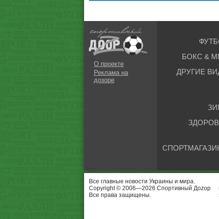
ФУТБ
БОКС & М
О проекте
ДРУГИЕ ВИ
Реклама на
дозоре
ЗИ
ЗДОРОВ
СПОРТМАГАЗИ
Все главные новости Украины и мира.
Copyright © 2006—2026 Спортивный Доzор
Все права защищены.