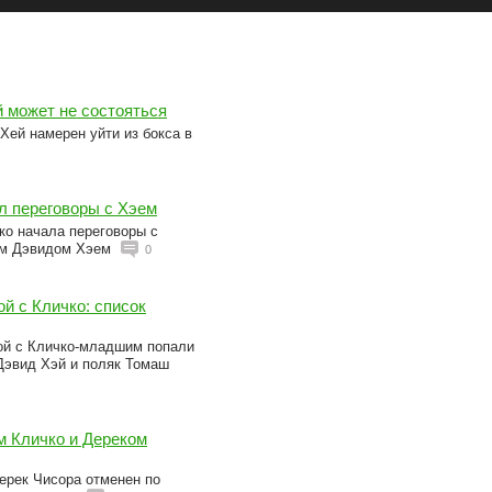
й может не состояться
Хей намерен уйти из бокса в
л переговоры с Хэем
о начала переговоры с
ем Дэвидом Хэем
0
й с Кличко: список
бой с Кличко-младшим попали
Дэвид Хэй и поляк Томаш
 Кличко и Дереком
ерек Чисора отменен по