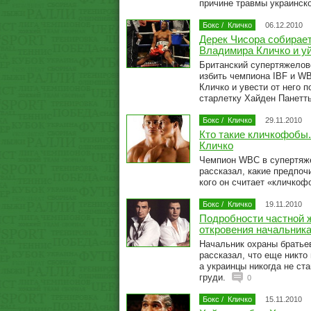
причине травмы украинск
Бокс
/
Кличко
06.12.2010
Дерек Чисора собирает
Владимира Кличко и уй
Британский супертяжелов
избить чемпиона IBF и W
Кличко и увести от него 
старлетку Хайден Панетт
Бокс
/
Кличко
29.11.2010
Кто такие кличкофобы
Кличко
Чемпион WBC в супертяж
рассказал, какие предпоч
кого он считает «кличко
Бокс
/
Кличко
19.11.2010
Подробности частной ж
откровения начальник
Начальник охраны братье
рассказал, что еще никто
а украинцы никогда не ст
груди.
0
Бокс
/
Кличко
15.11.2010