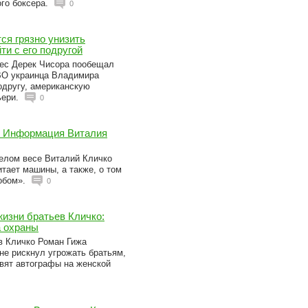
ого боксера.
0
ся грязно унизить
ти с его подругой
ес Дерек Чисора пообещал
BO украинца Владимира
подругу, американскую
ьери.
0
. Информация Виталия
елом весе Виталий Кличко
итает машины, а также, о том
фобом».
0
изни братьев Кличко:
а охраны
в Кличко Роман Гижа
 не рискнул угрожать братьям,
авят автографы на женской