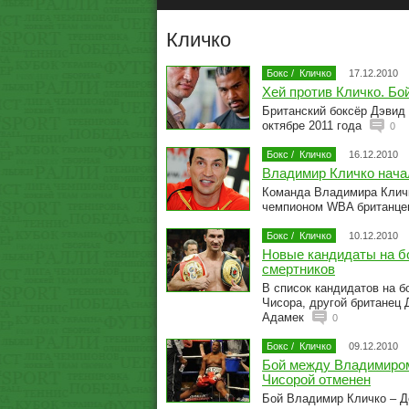
Кличко
Бокс
/
Кличко
17.12.2010
Хей против Кличко. Бо
Британский боксёр Дэвид 
октябре 2011 года
0
Бокс
/
Кличко
16.12.2010
Владимир Кличко нача
Команда Владимира Кличк
чемпионом WBA британц
Бокс
/
Кличко
10.12.2010
Новые кандидаты на бо
смертников
В список кандидатов на 
Чисора, другой британец 
Адамек
0
Бокс
/
Кличко
09.12.2010
Бой между Владимиром
Чисорой отменен
Бой Владимир Кличко – Д