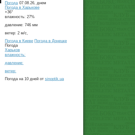
Погода
07.08.26, днем
Погода в
Харькове
+36°
влажность:
27%
давление:
746 мм
ветер:
2 м/с,
Погода в Киеве
Погода в Донецке
Погода
Харьков
влажность:
давление:
ветер:
Погода на 10 дней от
sinoptik.ua