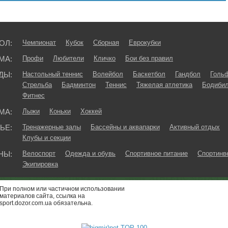
ОЛ:
Чемпионат
Кубок
Сборная
Еврокубки
МА:
Профи
Любители
Кличко
Бои без правил
ДЫ:
Настольный теннис
Волейбол
Баскетбол
Гандбол
Голь
Стрельба
Бадминтон
Теннис
Тяжелая атлетика
Бодибил
Фитнес
МА:
Лыжи
Коньки
Хоккей
ЬЕ:
Тренажерные залы
Бассейны и аквапарки
Активный отдых
Клубы и секции
НЫ:
Велоспорт
Одежда и обувь
Спортивное питание
Спортинв
Экипировка
При полном или частичном использовании
материалов сайта, ссылка на
sport.dozor.com.ua обязательна.