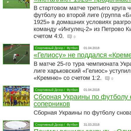
В стартовом матче третьего круга 
футболу во второй лиге (группа «Б
1925» в домашних условиях разгро
команду «Ингулец-2» из Петрово К
счетом 4:0.
0
Спортивный Дозор
/
Футбол
01.04.2018
«Гелиосу» не поддался «Крем
В матче 25-го тура чемпионата Ук
лиге харьковский «Гелиос» уступи
«Кремню» со счетом 1:2.
0
Спортивный Дозор
/
Футбол
01.04.2018
Сборная Украины по футболу 
соперников
Сборная Украины по футболу снова
Спортивный Дозор
/
Футбол
31.03.2018