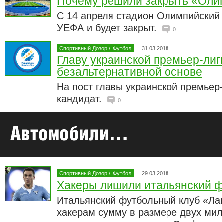
Почему решили закрыть «Оли
С 14 апреля стадион Олимпийский 
УЕФА и будет закрыт.
0
Спортивный Дозор
/
Футбол
31.03.2018
Главу украинской премьер-лиг
безальтернативной основе
На пост главы украинской премьер
кандидат.
0
Спортивный Дозор
/
Футбол
29.03.2018
Хакеры лишили итальянский ф
Итальянский футбольный клуб «Ла
хакерам сумму в размере двух ми