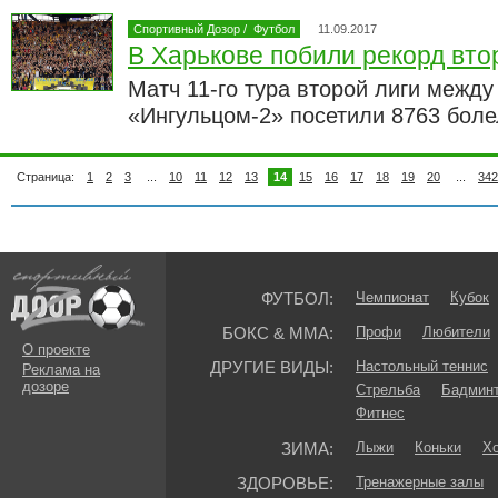
Спортивный Дозор
/
Футбол
11.09.2017
В Харькове побили рекорд вто
Матч 11-го тура второй лиги межд
«Ингульцом-2» посетили 8763 бол
Страница:
1
2
3
...
10
11
12
13
14
15
16
17
18
19
20
...
342
ФУТБОЛ:
Чемпионат
Кубок
БОКС & ММА:
Профи
Любители
О проекте
ДРУГИЕ ВИДЫ:
Настольный теннис
Реклама на
дозоре
Стрельба
Бадмин
Фитнес
ЗИМА:
Лыжи
Коньки
Хо
ЗДОРОВЬЕ:
Тренажерные залы