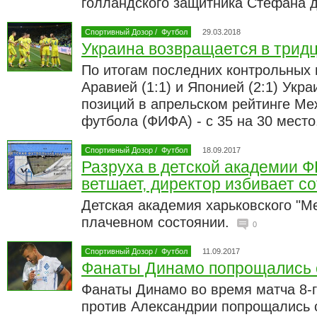
голландского защитника Стефана 
Спортивный Дозор
/
Футбол
29.03.2018
Украина возвращается в трид
По итогам последних контрольных 
Аравией (1:1) и Японией (2:1) Укр
позиций в апрельском рейтинге М
футбола (ФИФА) - с 35 на 30 место
Спортивный Дозор
/
Футбол
18.09.2017
Разруха в детской академии Ф
ветшает, директор избивает с
Детская академия харьковского "М
плачевном состоянии.
0
Спортивный Дозор
/
Футбол
11.09.2017
Фанаты Динамо попрощались 
Фанаты Динамо во время матча 8-г
против Александрии попрощались