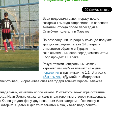
по 9 февраля проходил в Сиде.
Всех подорвали рано, и сразу после
завтрака команда отправилась в аэропорт
Анталии, откуда после пересадки в
Стамбуле полетела в Харьков.
По возвращении на родину команда получит
три дня выходных, а уже 14 февраля
отправится обратно в Турцию – на
заключительный сбор перед чемпионатом.
Сбор пройдет в Белеке.
Результатами контрольных матчей
харьковский клуб не впечатлил – два
поражения
и три ничьих по 1:1. В играх с
«Заглембе»
, «Дуклой» и «Вардаром»
аверстывал, и сравнивая счет благодаря точным ударам Алексея
недельник, отметить особо нечего. И ответить тоже: игра оставила
когда Иван Зотько оказался самым расторопным у ворот македонцев.
л Каневцев дал фору двух опытным Александрам – Горяинову и
которых 0 целых 0 десятых забитых мяча, что-то надо решать.