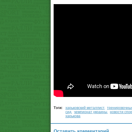
Тэги:
харьковский металлист
,
тренировочны
сид
,
чемпионат украины
,
новости спо
харькова
Оставить комментарий