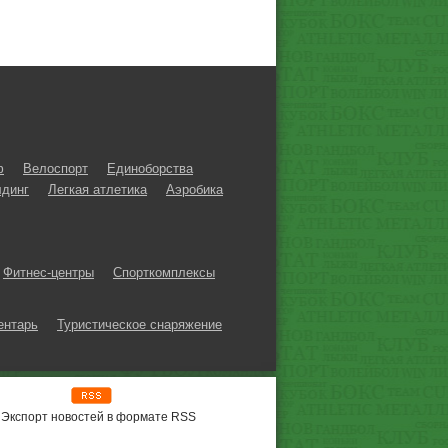
ф
Велоспорт
Единоборства
динг
Легкая атлетика
Аэробика
Фитнес-центры
Спорткомплексы
ентарь
Туристическое снаряжение
Экспорт новостей в формате RSS