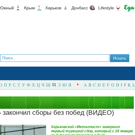
Южный
Крым
Харьков
Донбасс
Lifestyle
О
П
Р
С
Т
У
Ф
Х
Ц
Ч
Ш
Щ
Э
Ю
Я
A
B
C
D
E
F
G
H
I
J
K
L
 закончил сборы без побед (ВИДЕО)
Харьковский «Металлист» завершил
первый турецкий сбор, который с 26 января