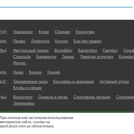
ОЛ:
Чемпионат
Кубок
Сборная
Еврокубки
МА:
Профи
Любители
Кличко
Бои без правил
ДЫ:
Настольный теннис
Волейбол
Баскетбол
Гандбол
Голь
Стрельба
Бадминтон
Теннис
Тяжелая атлетика
Бодибил
Фитнес
МА:
Лыжи
Коньки
Хоккей
ЬЕ:
Тренажерные залы
Бассейны и аквапарки
Активный отдых
Клубы и секции
НЫ:
Велоспорт
Одежда и обувь
Спортивное питание
Спортинв
Экипировка
При полном или частичном использовании
материалов сайта, ссылка на
sport.dozor.com.ua обязательна.