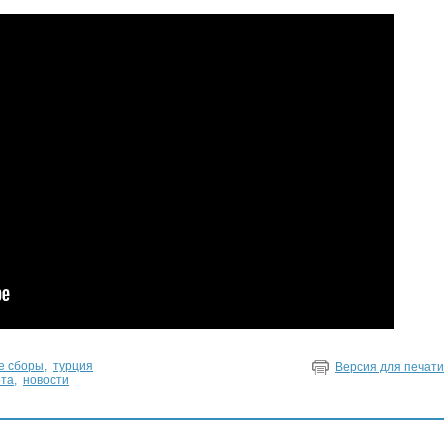
е сборы
,
турция
Версия для печати
рта
,
новости