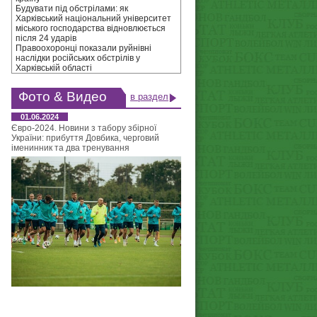
Будувати під обстрілами: як
Харківський національний університет
міського господарства відновлюється
після 24 ударів
Правоохоронці показали руйнівні
наслідки російських обстрілів у
Харківській області
Фото & Видео
в раздел
01.06.2024
Євро-2024. Новини з табору збірної
України: прибуття Довбика, черговий
іменинник та два тренування