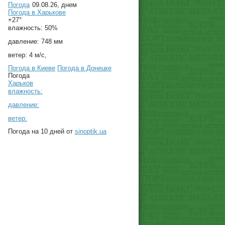
Погода
09.08.26, днем
Погода в
Харькове
+27°
влажность:
50%
давление:
748 мм
ветер:
4 м/с,
Погода в Киеве
Погода в Донецке
Погода
Харьков
влажность:
давление:
ветер:
Погода на 10 дней от
sinoptik.ua