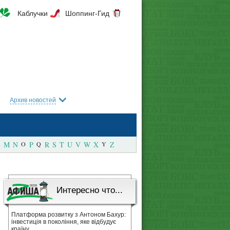
Каблучки
Шоппинг-Гид
Архив новостей
M
N
O
P
Q
R
S
T
U
V
W
X
Y
Z
Интересно что...
Платформа розвитку з Антоном Бахур:
інвестиція в покоління, яке відбудує
країну