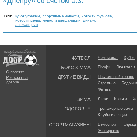
«Днепру» со счетом 0:3.
Тэги:
кубок украины
,
спортивные новости
,
новости футбола
,
новости киева
,
новости александрии
,
динамо
,
александрия
ФУТБОЛ:
Чемпионат
Кубок
БОКС & ММА:
Профи
Любители
О проекте
ДРУГИЕ ВИДЫ:
Настольный теннис
Реклама на
дозоре
Стрельба
Бадмин
Фитнес
ЗИМА:
Лыжи
Коньки
Хо
ЗДОРОВЬЕ:
Тренажерные залы
Клубы и секции
СПОРТМАГАЗИНЫ:
Велоспорт
Одежда
Экипировка